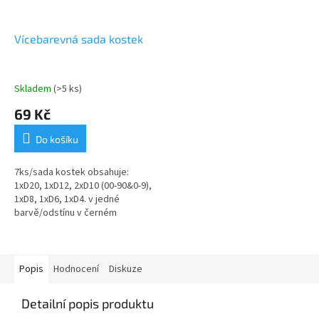
Vícebarevná sada kostek
Skladem
(>5 ks)
69 Kč
Do košíku
7ks/sada kostek obsahuje:
1xD20, 1xD12, 2xD10 (00-90&0-9),
1xD8, 1xD6, 1xD4. v jedné
barvě/odstínu v černém
stahovacím textilním pytlíku
Popis
Hodnocení
Diskuze
Detailní popis produktu