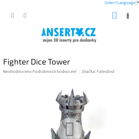
Select Language
▼
Přejít
NÁKUP
na
obsah
KOŠÍK
Fighter Dice Tower
Průměrné
Neohodnoceno
Podrobnosti hodnocení
Značka:
FatesEnd
hodnocení
produktu
je
0,0
z
5
hvězdiček.