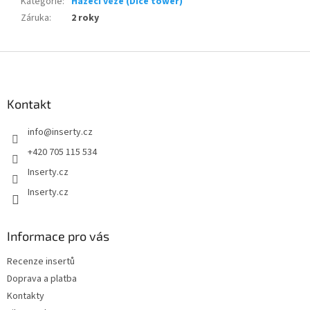
Kategorie
:
Házecí věže (Dice tower)
Záruka
:
2 roky
Z
á
p
a
Kontakt
t
info
@
inserty.cz
í
+420 705 115 534
Inserty.cz
Inserty.cz
Informace pro vás
Recenze insertů
Doprava a platba
Kontakty