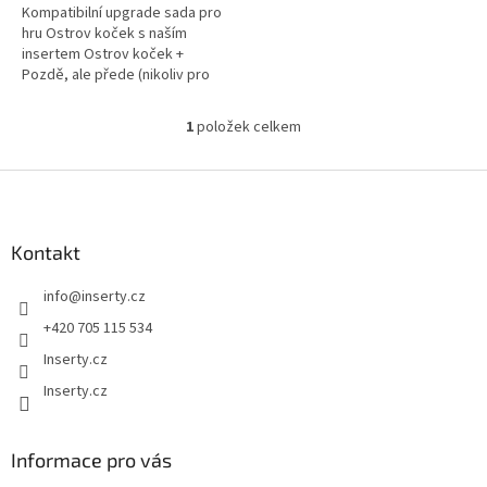
Kompatibilní upgrade sada pro
hru Ostrov koček s naším
insertem Ostrov koček +
Pozdě, ale přede (nikoliv pro
první insert který byl určený
pouze pro základní hru)
1
položek celkem
O
v
l
Z
á
á
d
p
a
a
Kontakt
c
t
í
info
@
inserty.cz
í
p
r
+420 705 115 534
v
Inserty.cz
k
y
Inserty.cz
v
ý
p
Informace pro vás
i