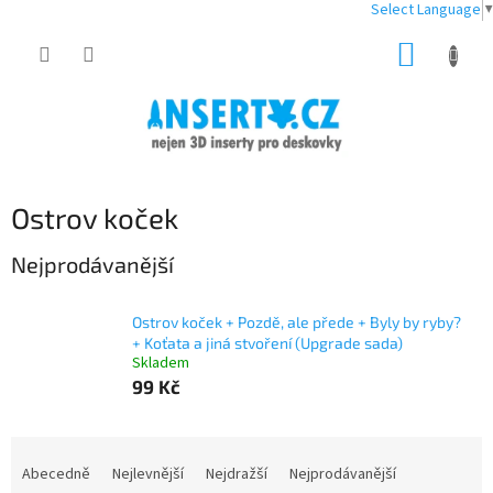
Select Language
▼
Přejít
NÁKUP
na
obsah
KOŠÍK
Ostrov koček
Nejprodávanější
Ostrov koček + Pozdě, ale přede + Byly by ryby?
+ Koťata a jiná stvoření (Upgrade sada)
Skladem
99 Kč
Ř
a
Abecedně
Nejlevnější
Nejdražší
Nejprodávanější