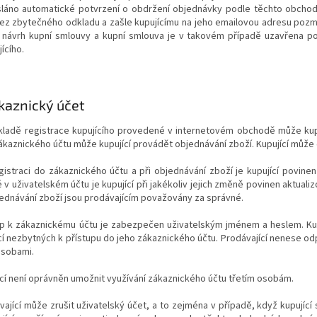
sláno automatické potvrzení o obdržení objednávky podle těchto obchodn
ez zbytečného odkladu a zašle kupujícímu na jeho emailovou adresu po
 návrh kupní smlouvy a kupní smlouva je v takovém případě uzavřena pot
ícího.
kaznický účet
ákladě registrace kupujícího provedené v internetovém obchodě může kup
kaznického účtu může kupující provádět objednávání zboží. Kupující může 
egistraci do zákaznického účtu a při objednávání zboží je kupující povin
v uživatelském účtu je kupující při jakékoliv jejich změně povinen aktual
jednávání zboží jsou prodávajícím považovány za správné.
tup k zákaznickému účtu je zabezpečen uživatelským jménem a heslem. Kup
í nezbytných k přístupu do jeho zákaznického účtu. Prodávající nenese o
osobami.
ící není oprávněn umožnit využívání zákaznického účtu třetím osobám.
vající může zrušit uživatelský účet, a to zejména v případě, když kupující 