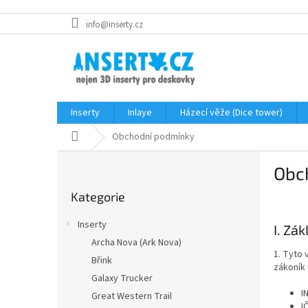
Přejít
info@inserty.cz
na
obsah
Inserty
Inlaye
Házecí věže (Dice tower)
Domů
Obchodní podmínky
P
Obc
o
Přeskočit
s
Kategorie
kategorie
t
r
Inserty
I. Zá
a
Archa Nova (Ark Nova)
n
1. Tyto 
Břink
n
zákoník 
í
Galaxy Trucker
p
I
Great Western Trail
I