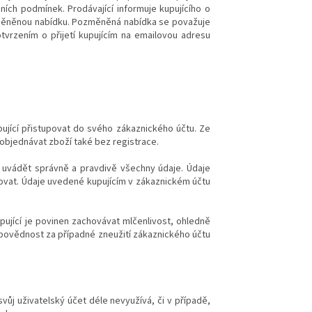
ích podmínek. Prodávající informuje kupujícího o
změněnou nabídku. Pozměněná nabídka se považuje
vrzením o přijetí kupujícím na emailovou adresu
ující přistupovat do svého zákaznického účtu. Ze
objednávat zboží také bez registrace.
en uvádět správně a pravdivě všechny údaje. Údaje
izovat. Údaje uvedené kupujícím v zákaznickém účtu
ující je povinen zachovávat mlčenlivost, ohledně
dpovědnost za případné zneužití zákaznického účtu
svůj uživatelský účet déle nevyužívá, či v případě,