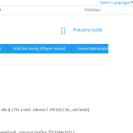
Select Language
▼
ENT BARVY
PODMÍNKY OCHRANY OSOBNÍCH ÚDAJŮ
Přihlášení
OBCHODNÍ PODM
NÁKUPNÍ
Prázdný košík
KOŠÍK
)
Hráčské desky (Player board)
Univerzální krabičky pro karty
le § 1751 a násl. zákona č. 89/2012 Sb., občanský
Benešově , spisová značka: ŽÚ/3264/2021 )