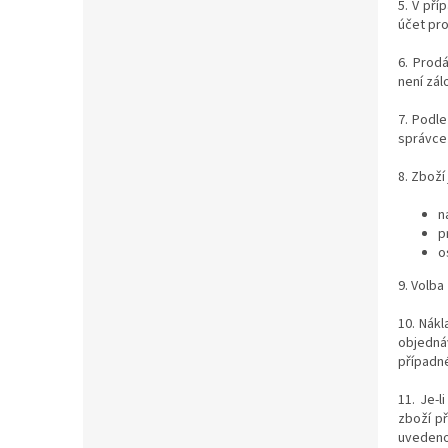
5. V pří
účet pro
6. Prod
není zál
7. Podle
správce 
8. Zboží
n
p
o
9.
Volba
10. Nákl
objednáv
případn
11. Je-l
zboží p
uvedeno