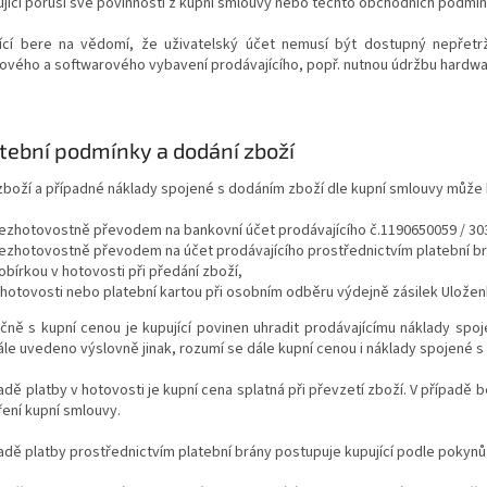
jící poruší své povinnosti z kupní smlouvy nebo těchto obchodních podmín
jící bere na vědomí, že uživatelský účet nemusí být dostupný nepřet
ového a softwarového vybavení prodávajícího, popř. nutnou údržbu hardwa
tební podmínky a dodání zboží
zboží a případné náklady spojené s dodáním zboží dle kupní smlouvy může k
ezhotovostně převodem na bankovní účet prodávajícího č.1190650059 / 303
ezhotovostně převodem na účet prodávajícího prostřednictvím platební br
obírkou v hotovosti při předání zboží,
 hotovosti nebo platební kartou při osobním odběru výdejně zásilek Ulože
ečně s kupní cenou je kupující povinen uhradit prodávajícímu náklady spo
dále uvedeno výslovně jinak, rozumí se dále kupní cenou i náklady spojené 
padě platby v hotovosti je kupní cena splatná při převzetí zboží. V případě 
ení kupní smlouvy.
padě platby prostřednictvím platební brány postupuje kupující podle pokyn