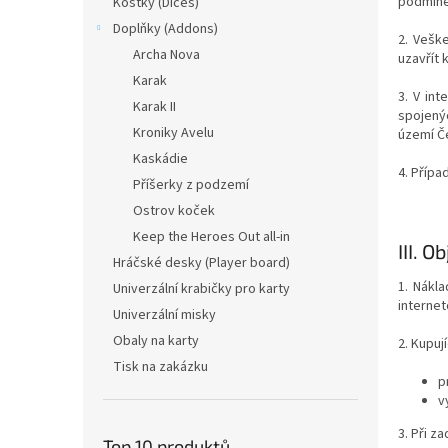
podmíne
Kostky (Dices)
Doplňky (Addons)
2. Vešk
Archa Nova
uzavřít 
Karak
3. V in
Karak II
spojený
Kroniky Avelu
území Č
Kaskádie
4. Přípa
Příšerky z podzemí
Ostrov koček
Keep the Heroes Out all-in
III.
Ob
Hráčské desky (Player board)
1. Nákl
Univerzální krabičky pro karty
internet
Univerzální misky
Obaly na karty
2. Kupuj
Tisk na zakázku
p
v
3. Při z
Top 10 produktů