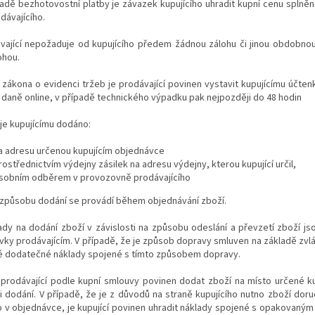
padě bezhotovostní platby je závazek kupujícího uhradit kupní cenu splně
dávajícího.
ávající nepožaduje od kupujícího předem žádnou zálohu či jinou obdobno
ohou.
 zákona o evidenci tržeb je prodávající povinen vystavit kupujícímu účten
daně online, v případě technického výpadku pak nejpozději do 48 hodin
 je kupujícímu dodáno:
a adresu určenou kupujícím objednávce
rostřednictvím výdejny zásilek na adresu výdejny, kterou kupující určil,
sobním odběrem v provozovně prodávajícího
 způsobu dodání se provádí během objednávání zboží.
ady na dodání zboží v závislosti na způsobu odeslání a převzetí zboží j
ky prodávajícím. V případě, že je způsob dopravy smluven na základě zvláš
é dodatečné náklady spojené s tímto způsobem dopravy.
i prodávající podle kupní smlouvy povinen dodat zboží na místo určené ku
ři dodání. V případě, že je z důvodů na straně kupujícího nutno zboží d
 v objednávce, je kupující povinen uhradit náklady spojené s opakovaným 