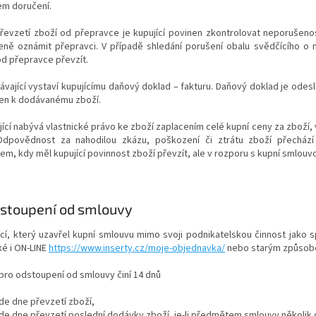
m doručení.
převzetí zboží od přepravce je kupující povinen zkontrolovat neporušeno
eně oznámit přepravci. V případě shledání porušení obalu svědčícího o 
od přepravce převzít.
ávající vystaví kupujícímu daňový doklad – fakturu. Daňový doklad je ode
žen k dodávanému zboží.
jící nabývá vlastnické právo ke zboží zaplacením celé kupní ceny za zboží,
Odpovědnost za nahodilou zkázu, poškození či ztrátu zboží přecház
m, kdy měl kupující povinnost zboží převzít, ale v rozporu s kupní smlouvou
stoupení od smlouvy
ící, který uzavřel kupní smlouvu mimo svoji podnikatelskou činnost jako 
ké i ON-LINE
https://www.inserty.cz/moje-objednavka/
nebo starým způso
 pro odstoupení od smlouvy činí 14 dnů
de dne převzetí zboží,
de dne převzetí poslední dodávky zboží, je-li předmětem smlouvy několik 