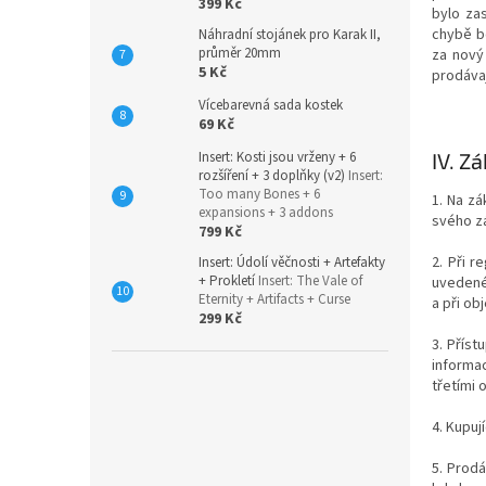
399 Kč
bylo za
chybě b
Náhradní stojánek pro Karak II,
průměr 20mm
za nový
5 Kč
prodávaj
Vícebarevná sada kostek
69 Kč
Insert: Kosti jsou vrženy + 6
IV.
Zá
rozšíření + 3 doplňky (v2)
Insert:
Too many Bones + 6
1. Na z
expansions + 3 addons
svého zá
799 Kč
2. Při r
Insert: Údolí věčnosti + Artefakty
+ Prokletí
Insert: The Vale of
uvedené 
Eternity + Artifacts + Curse
a při ob
299 Kč
3. Přís
informac
třetími 
4. Kupuj
5. Prodá