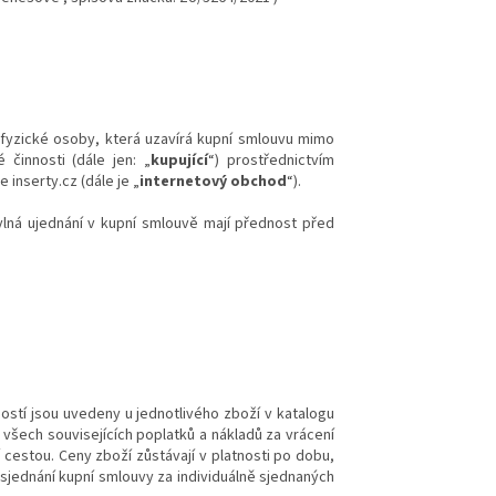
 fyzické osoby, která uzavírá kupní smlouvu mimo
 činnosti (dále jen: „
kupující
“) prostřednictvím
nserty.cz (dále je „
internetový obchod
“).
lná ujednání v kupní smlouvě mají přednost před
ností jsou uvedeny u jednotlivého zboží v katalogu
šech souvisejících poplatků a nákladů za vrácení
cestou. Ceny zboží zůstávají v platnosti po dobu,
jednání kupní smlouvy za individuálně sjednaných