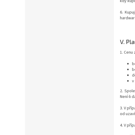
kdy kupu
6. Kupu
hardwar
V.
Pla
1. Cenu 
b
b
d
v
2. Spol
Není-li 
3. V pří
od uzavř
4. V pří