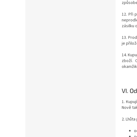
způsobe
12. Při 
neprodl
zásilku 
13. Prod
je přilo
14. Kupu
zboží. 
okamžike
VI.
Od
1. Kupuj
Nově ta
2. Lhůta
o
o