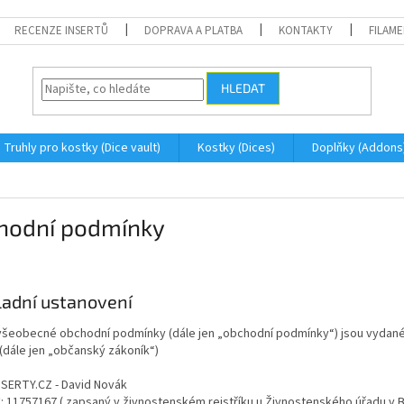
RECENZE INSERTŮ
DOPRAVA A PLATBA
KONTAKTY
FILAM
HLEDAT
Truhly pro kostky (Dice vault)
Kostky (Dices)
Doplňky (Addons
hodní podmínky
kladní ustanovení
všeobecné obchodní podmínky (dále jen „obchodní podmínky“) jsou vydané d
(dále jen „občanský zákoník“)
NSERTY.CZ - David Novák
Č: 11757167 ( zapsaný v živnostenském rejstříku u Živnostenského úřadu v 