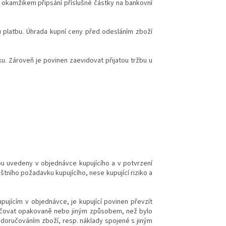
n okamžikem připsání příslušné částky na bankovní
u platbu. Úhrada kupní ceny před odesláním zboží
ku. Zároveň je povinen zaevidovat přijatou tržbu u
sou uvedeny v objednávce kupujícího a v potvrzení
tního požadavku kupujícího, nese kupující riziko a
pujícím v objednávce, je kupující povinen převzít
oručovat opakovaně nebo jiným způsobem, než bylo
doručováním zboží, resp. náklady spojené s jiným