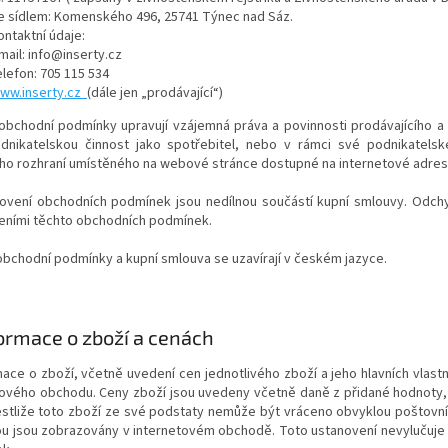
e sídlem: Komenského 496, 25741 Týnec nad Sáz.
ontaktní údaje:
mail: info@inserty.cz
elefon:
705 115 534
ww.inserty.cz
(dále jen „prodávající“)
 obchodní podmínky upravují vzájemná práva a povinnosti prodávajícího a
odnikatelskou činnost jako spotřebitel, nebo v rámci své podnikatelské
o rozhraní umístěného na webové stránce dostupné na internetové adrese i
novení obchodních podmínek jsou nedílnou součástí kupní smlouvy. Odchy
eními těchto obchodních podmínek.
obchodní podmínky a kupní smlouva se uzavírají v českém jazyce.
ormace o zboží a cenách
mace o zboží, včetně uvedení cen jednotlivého zboží a jeho hlavních vlast
tového obchodu. Ceny zboží jsou uvedeny včetně daně z přidané hodnoty, v
estliže toto zboží ze své podstaty nemůže být vráceno obvyklou poštovní 
ou jsou zobrazovány v internetovém obchodě. Toto ustanovení nevylučuje s