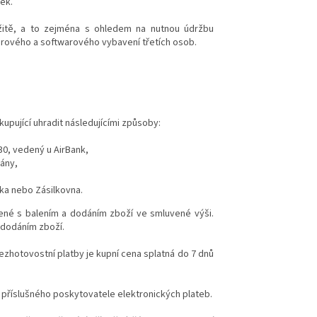
ek.
ržitě, a to zejména s ohledem na nutnou údržbu
rového a softwarového vybavení třetích osob.
upující uhradit následujícími způsoby:
0, vedený u AirBank,
ány,
nka nebo Zásilkovna.
jené s balením a dodáním zboží ve smluvené výši.
s dodáním zboží.
bezhotovostní platby je kupní cena splatná do 7 dnů
ů příslušného poskytovatele elektronických plateb.