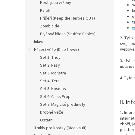
a
Kosti jsou vrženy
s
n
Karak
k
e
e
Příšeří (Keep the Heroes OUT)
l
t
Zombicide
w
Plyšová hlídka (Stuffed Fables)
2. Tyto
Inlaye
svoji p
webovéh
Házecí věže (Dice tower)
Set 1: Třídy
3. Usta
Set 2: Rasy
ustanov
Set 3: Monstra
4. Tyto 
Set 4: Tera
Set 5: Kosmos
Set 6: Class Prop
II.
Inf
Set 7: Magické předměty
Drobné věže
1. Infor
interne
Ostatní
zboží, j
Truhly pro kostky (Dice vault)
po kter