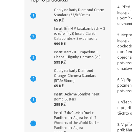
4. Před
Obaly na karty Diamond Green:
kupujíc
Standard (63,5x88mm)
Podmínk
65 Kč
seznámi
Insert: Břink! V katakombách + 3
rozšíření (v3)
Insert: Clank!
5. Nepr
Catacombs + 3 expansions
kupující
999 Kč
obchodní
doručen
Insert: Karak II + Imperium +
Chaos + figurky + promo (v3)
objedná
599 Kč
potvrze
emailovo
Obaly na karty Diamond
Orange: Chimera Standard
6. V pří
(57,5x89mm)
pozměně
65 Kč
potvrzen
Insert: Jedeme Bomby!
Insert:
Bomb Busters
7. Všech
299 Kč
o přijet
Insert: 7 divů světa Duel +
těchto 
Pantheon + Agora
Insert: 7
Wonders of the World Duel +
8. V př
Pantheon + Agora
průběhu 