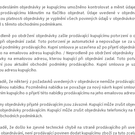
 odesláním objednávky je kupujícímu umožněno kontrolovat a měnit údaje
í prodávajícímu kliknutím na tlačítko objednat. Údaje uvedené v obje
ou platnosti objednávky je vyplnění všech povinných údajů v objednávkov
l s těmito obchodními podmínkami.
odleně po obdržení objednávky zašle prodávající kupujícímu potvrzení o
 při objednání zadal. Toto potvrzení je automatické a nepovažuje se za u
 podmínky prodávajícího. Kupní smlouva je uzavřena až po přijetí objedná
o na emailovou adresu kupujícího. / Neprodleně po obdržení objednávky z
vky na emailovou adresu, kterou kupující při objednání zadal. Toto pot
ní jsou aktuální obchodní podmínky prodávajícího. Kupní smlouva je 
u adresu kupujícího.
padě, že některý z požadavků uvedených v objednávce nemůže prodávající 
nou nabídku. Pozměněná nabídka se považuje za nový návrh kupní smlouv
ím kupujícího o přijetí této nabídky prodávajícímu na jeho emailovou adr
ny objednávky přijaté prodávajícím jsou závazné. Kupující může zrušit ob
í objednávky prodávajícím. Kupující může zrušit objednávku telefonicky na 
obchodních podmínkách.
ípadě, že došlo ke zjevné technické chybě na straně prodávajícího při u
objednávání, není prodávající povinen dodat kupujícímu zboží za tuto zcel