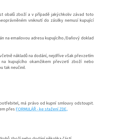
st obalů zboží a v případě jakýchkoliv závad toto
neoprávněném vniknutí do zásilky nemusí kupující
slán na emailovou adresu kupujícího./Daňový doklad
 včetně nákladů na dodání, nejdříve však převzetím
í na kupujícího okamžikem převzetí zboží nebo
 tak neučinil.
spotřebitel, má právo od kupní smlouvy odstoupit.
bem přes
FORMULÁŘ - ke stažení ZDE,
druhů zboží nebo dodání několika částí