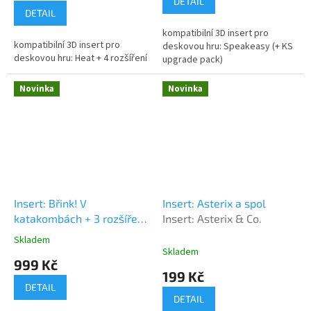
DETAIL
5,0
DETAIL
z
kompatibilní 3D insert pro
5
kompatibilní 3D insert pro
deskovou hru: Speakeasy (+ KS
hvězdiček.
deskovou hru: Heat + 4 rozšíření
upgrade pack)
Novinka
Novinka
Insert: Břink! V
Insert: Asterix a spol
katakombách + 3 rozšíření
Insert: Asterix & Co.
(v3)
Insert: Clank!
Skladem
Průměrné
Catacombs + 3 expansions
Skladem
hodnocení
999 Kč
produktu
199 Kč
je
DETAIL
5,0
DETAIL
z