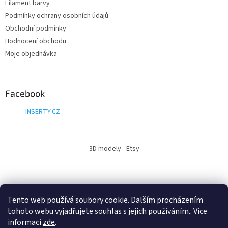
Filament barvy
Podmínky ochrany osobních údajů
Obchodní podmínky
Hodnocení obchodu
Moje objednávka
Facebook
INSERTY.CZ
3D modely
Etsy
Vytvořil Shoptet
Tento web používá soubory cookie. Dalším procházením
tohoto webu vyjadřujete souhlas s jejich používáním.. Více
informací
zde
.