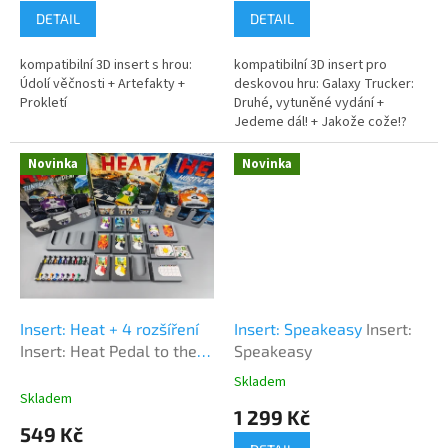
What?!
DETAIL
DETAIL
kompatibilní 3D insert s hrou:
kompatibilní 3D insert pro
Údolí věčnosti + Artefakty +
deskovou hru: Galaxy Trucker:
Prokletí
Druhé, vytuněné vydání +
Jedeme dál! + Jakože cože!?
Novinka
Novinka
Insert: Heat + 4 rozšíření
Insert: Speakeasy
Insert:
Insert: Heat Pedal to the
Speakeasy
Metal
Skladem
Průměrné
Skladem
hodnocení
1 299 Kč
produktu
549 Kč
je