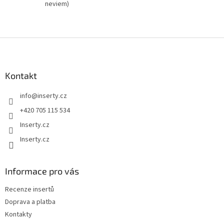
z
neviem)
5
hvězdiček.
Z
á
p
a
Kontakt
t
info
@
inserty.cz
í
+420 705 115 534
Inserty.cz
Inserty.cz
Informace pro vás
Recenze insertů
Doprava a platba
Kontakty