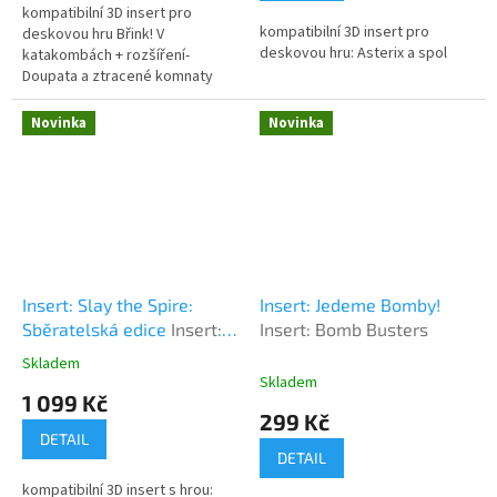
kompatibilní 3D insert pro
5
kompatibilní 3D insert pro
deskovou hru Břink! V
hvězdiček.
deskovou hru: Asterix a spol
katakombách + rozšíření-
Doupata a ztracené komnaty
(Lairs and Lost Chambers)-
Družina Dobrodruhů
Novinka
Novinka
(Adventuring Party)-...
Insert: Slay the Spire:
Insert: Jedeme Bomby!
Sběratelská edice
Insert:
Insert: Bomb Busters
Slay the Spire: Collector
Skladem
Průměrné
edition
Skladem
hodnocení
1 099 Kč
produktu
299 Kč
je
DETAIL
5,0
DETAIL
z
kompatibilní 3D insert s hrou:
5