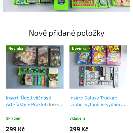
s
p
r
á
Nově přidané položky
v
n
Novinka
Novinka
ě
!
!
!
Insert: Údolí věčnosti +
Insert: Galaxy Trucker:
Artefakty + Prokletí
Insert:
Druhé, vytuněné vydání +
The Vale of Eternity +
Jedeme dál! + Jakože
Artifacts + Curse
cože!?
Insert: Galaxy
Skladem
Skladem
Trucker (Second Edition) +
299 Kč
299 Kč
Keep on Trucking + Do