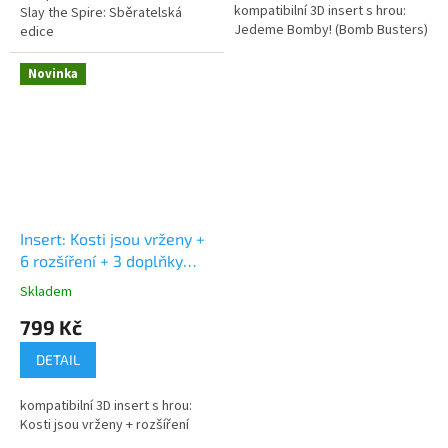
kompatibilní 3D insert s hrou:
Slay the Spire: Sběratelská
hvězdiček.
Jedeme Bomby! (Bomb Busters)
edice
Novinka
Insert: Kosti jsou vrženy +
6 rozšíření + 3 doplňky
(v2)
Insert: Too many
Skladem
Průměrné
Bones + 6 expansions + 3
hodnocení
799 Kč
addons
produktu
je
DETAIL
5,0
z
kompatibilní 3D insert s hrou:
5
Kosti jsou vrženy + rozšíření
hvězdiček.