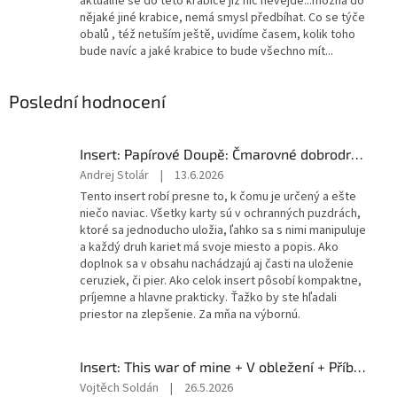
aktuálně se do této krabice již nic nevejde...možná do
nějaké jiné krabice, nemá smysl předbíhat. Co se týče
obalů , též netuším ještě, uvidíme časem, kolik toho
bude navíc a jaké krabice to bude všechno mít...
Poslední hodnocení
Insert: Papírové Doupě: Čmarovné dobrodružství + Nová dobrodružství
Hodnocení
Andrej Stolár
|
13.6.2026
produktu
Tento insert robí presne to, k čomu je určený a ešte
je
niečo naviac. Všetky karty sú v ochranných puzdrách,
5
ktoré sa jednoducho uložia, ľahko sa s nimi manipuluje
z
a každý druh kariet má svoje miesto a popis. Ako
5
doplnok sa v obsahu nachádzajú aj časti na uloženie
hvězdiček.
ceruziek, či pier. Ako celok insert pôsobí kompaktne,
príjemne a hlavne prakticky. Ťažko by ste hľadali
priestor na zlepšenie. Za mňa na výbornú.
Insert: This war of mine + V obležení + Příběhy města sutin
Hodnocení
Vojtěch Soldán
|
26.5.2026