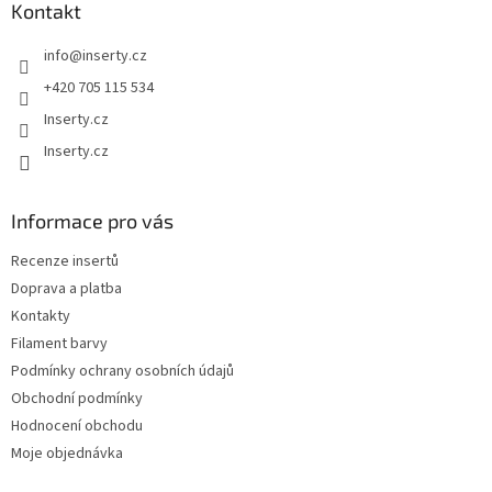
a
Kontakt
t
info
@
inserty.cz
í
+420 705 115 534
Inserty.cz
Inserty.cz
Informace pro vás
Recenze insertů
Doprava a platba
Kontakty
Filament barvy
Podmínky ochrany osobních údajů
Obchodní podmínky
Hodnocení obchodu
Moje objednávka