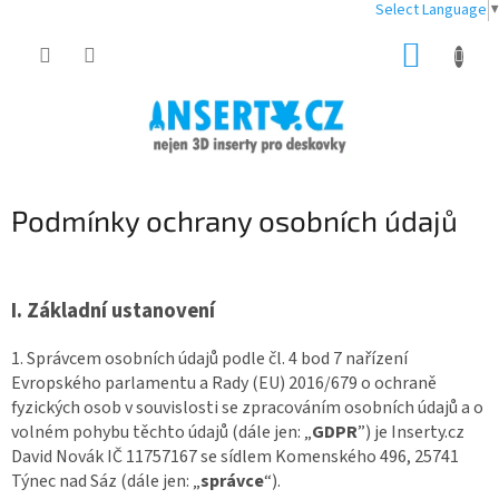
Select Language
▼
Přejít
NÁKUP
na
obsah
KOŠÍK
Podmínky ochrany osobních údajů
I.
Základní ustanovení
1. Správcem osobních údajů podle čl. 4 bod 7 nařízení
Evropského parlamentu a Rady (EU) 2016/679 o ochraně
fyzických osob v souvislosti se zpracováním osobních údajů a o
volném pohybu těchto údajů (dále jen: „
GDPR
”) je Inserty.cz
David Novák IČ
11757167
se sídlem Komenského 496, 25741
Týnec nad Sáz (dále jen: „
správce
“).