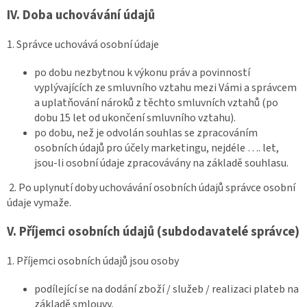
IV.
Doba uchovávání údajů
1. Správce uchovává osobní údaje
po dobu nezbytnou k výkonu práv a povinností
vyplývajících ze smluvního vztahu mezi Vámi a správcem
a uplatňování nároků z těchto smluvních vztahů (po
dobu 15 let od ukončení smluvního vztahu).
po dobu, než je odvolán souhlas se zpracováním
osobních údajů pro účely marketingu, nejdéle …. let,
jsou-li osobní údaje zpracovávány na základě souhlasu.
2. Po uplynutí doby uchovávání osobních údajů správce osobní
údaje vymaže.
V.
Příjemci osobních údajů (subdodavatelé správce)
1. Příjemci osobních údajů jsou osoby
podílející se na dodání zboží / služeb / realizaci plateb na
základě smlouvy,