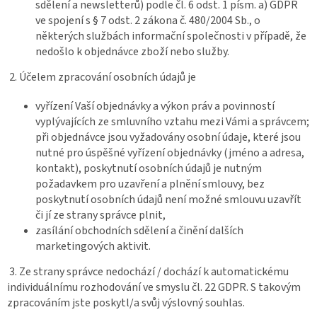
sdělení a newsletterů) podle čl. 6 odst. 1 písm. a) GDPR
ve spojení s § 7 odst. 2 zákona č. 480/2004 Sb., o
některých službách informační společnosti v případě, že
nedošlo k objednávce zboží nebo služby.
2. Účelem zpracování osobních údajů je
vyřízení Vaší objednávky a výkon práv a povinností
vyplývajících ze smluvního vztahu mezi Vámi a správcem;
při objednávce jsou vyžadovány osobní údaje, které jsou
nutné pro úspěšné vyřízení objednávky (jméno a adresa,
kontakt), poskytnutí osobních údajů je nutným
požadavkem pro uzavření a plnění smlouvy, bez
poskytnutí osobních údajů není možné smlouvu uzavřít
či jí ze strany správce plnit,
zasílání obchodních sdělení a činění dalších
marketingových aktivit.
3. Ze strany správce nedochází / dochází k automatickému
individuálnímu rozhodování ve smyslu čl. 22 GDPR. S takovým
zpracováním jste poskytl/a svůj výslovný souhlas.