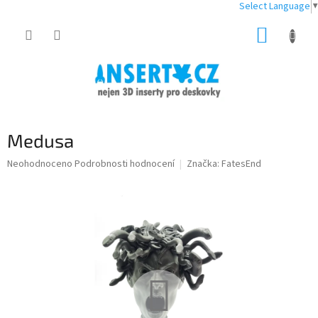
Select Language
▼
Přejít
NÁKUP
na
obsah
KOŠÍK
Medusa
Průměrné
Neohodnoceno
Podrobnosti hodnocení
Značka:
FatesEnd
hodnocení
produktu
je
0,0
z
5
hvězdiček.