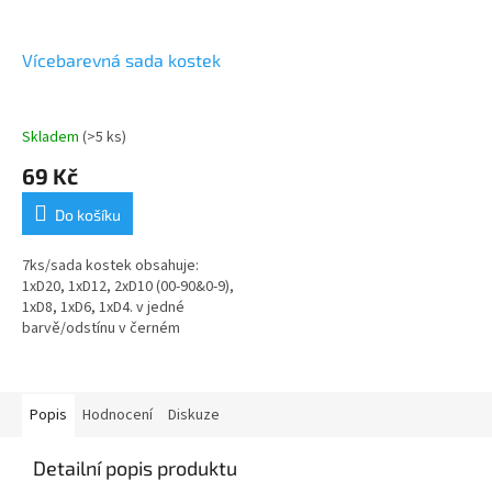
Vícebarevná sada kostek
Skladem
(>5 ks)
69 Kč
Do košíku
7ks/sada kostek obsahuje:
1xD20, 1xD12, 2xD10 (00-90&0-9),
1xD8, 1xD6, 1xD4. v jedné
barvě/odstínu v černém
stahovacím textilním pytlíku
Popis
Hodnocení
Diskuze
Detailní popis produktu