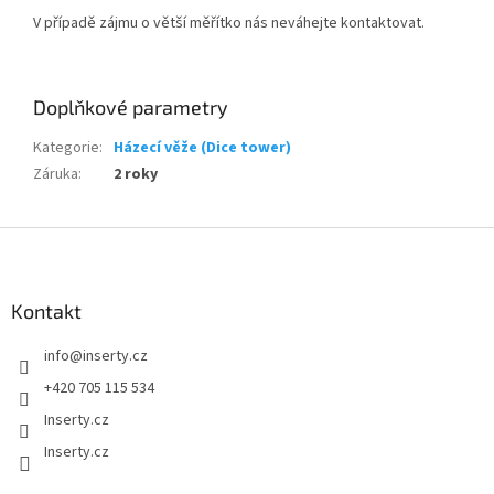
V případě zájmu o větší měřítko nás neváhejte kontaktovat.
Doplňkové parametry
Kategorie
:
Házecí věže (Dice tower)
Záruka
:
2 roky
Z
á
p
a
Kontakt
t
info
@
inserty.cz
í
+420 705 115 534
Inserty.cz
Inserty.cz