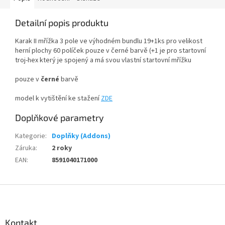
Detailní popis produktu
Karak II mřížka 3 pole ve výhodném bundlu 19+1ks pro velikost
herní plochy 60 políček pouze v černé barvě (+1 je pro startovní
troj-hex který je spojený a má svou vlastní startovní mřížku
pouze v
černé
barvě
model k vytištění ke stažení
ZDE
Doplňkové parametry
Kategorie
:
Doplňky (Addons)
Záruka
:
2 roky
EAN
:
8591040171000
Z
á
p
a
Kontakt