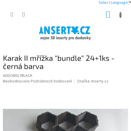
Select Language
▼
Přejít
NÁKUP
na
obsah
KOŠÍK
Karak II mřížka "bundle" 24+1ks -
černá barva
ADDON017BLACK
Průměrné
Neohodnoceno
Podrobnosti hodnocení
Značka:
Inserty.cz
hodnocení
produktu
je
0,0
z
5
hvězdiček.