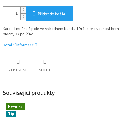
Přidat do košíku
Karak II mřížka 3 pole ve výhodném bundlu 19+1ks pro velikost herní
plochy 72 políček
Detailní informace
ZEPTAT SE
SDÍLET
Související produkty
Novinka
Tip