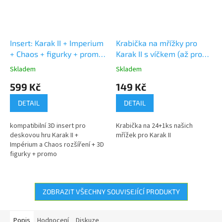
Insert: Karak II + Imperium
Krabička na mřížky pro
+ Chaos + figurky + promo
Karak II s víčkem (až pro
(v3)
24+1ks)
Skladem
Skladem
Průměrné
Průměrné
hodnocení
hodnocení
599 Kč
149 Kč
produktu
produktu
je
je
DETAIL
DETAIL
5,0
5,0
z
z
kompatibilní 3D insert pro
Krabička na 24+1ks našich
5
5
deskovou hru Karak II +
mřížek pro Karak II
hvězdiček.
hvězdiček.
Impérium a Chaos rozšíření + 3D
figurky + promo
ZOBRAZIT VŠECHNY SOUVISEJÍCÍ PRODUKTY
Popis
Hodnocení
Diskuze