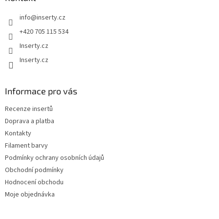
t
info
@
inserty.cz
í
+420 705 115 534
Inserty.cz
Inserty.cz
Informace pro vás
Recenze insertů
Doprava a platba
Kontakty
Filament barvy
Podmínky ochrany osobních údajů
Obchodní podmínky
Hodnocení obchodu
Moje objednávka