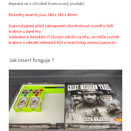
Nejedná se o oficiálně licencovaný produkt.
Rozměry insertu jsou: 286 x 286 x 45mm
Doporučujeme před zakoupením zkontrolovat rozměry Vaší
krabice u dané hry.
Vzhledem k dotiskům či různým edicím na trhu, se může rozměr
krabice o několik milimetrů lišit a insert/inlay nemusí pasovat !
Jak insert funguje ?