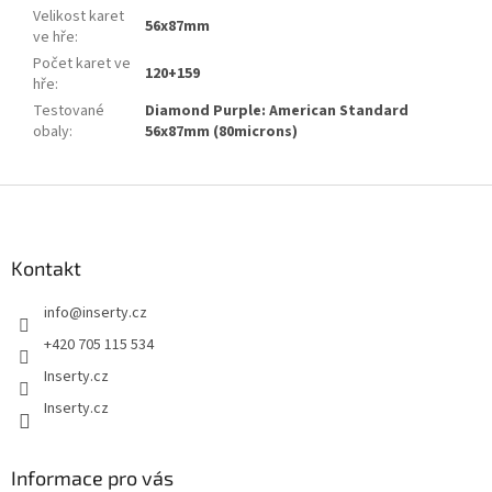
Velikost karet
56x87mm
ve hře
:
Počet karet ve
120+159
hře
:
Testované
Diamond Purple: American Standard
obaly
:
56x87mm (80microns)
Z
á
p
a
Kontakt
t
info
@
inserty.cz
í
+420 705 115 534
Inserty.cz
Inserty.cz
Informace pro vás