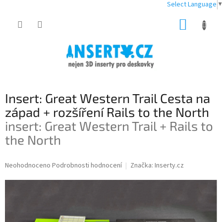
Select Language
▼
Přejít
NÁKUP
na
obsah
KOŠÍK
Insert: Great Western Trail Cesta na
západ + rozšíření Rails to the North
insert: Great Western Trail + Rails to
the North
Průměrné
Neohodnoceno
Podrobnosti hodnocení
Značka:
Inserty.cz
hodnocení
produktu
je
0,0
z
5