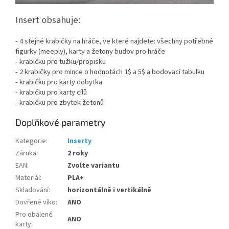
Insert obsahuje:
- 4 stejné krabičky na hráče, ve které najdete: všechny potřebné
figurky (meeply), karty a žetony budov pro hráče
- krabičku pro tužku/propisku
- 2 krabičky pro mince o hodnotách 1$ a 5$ a bodovací tabulku
- krabičku pro karty dobytka
- krabičku pro karty cílů
- krabičku pro zbytek žetonů
Doplňkové parametry
Kategorie
:
Inserty
Záruka
:
2 roky
EAN
:
Zvolte variantu
Materiál
:
PLA+
Skladování
:
horizontálně i vertikálně
Dovřené víko
:
ANO
Pro obalené
ANO
karty
: