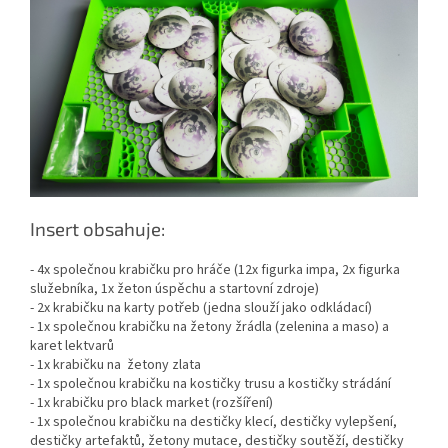
Insert obsahuje:
- 4x společnou krabičku pro hráče (12x figurka impa, 2x figurka
služebníka, 1x žeton úspěchu a startovní zdroje)
- 2x krabičku na karty potřeb (jedna slouží jako odkládací)
- 1x společnou krabičku na žetony žrádla (zelenina a maso) a
karet lektvarů
- 1x krabičku na žetony zlata
- 1x společnou krabičku na kostičky trusu a kostičky strádání
- 1x krabičku pro black market (rozšíření)
- 1x společnou krabičku na destičky klecí, destičky vylepšení,
destičky artefaktů, žetony mutace, destičky soutěží, destičky