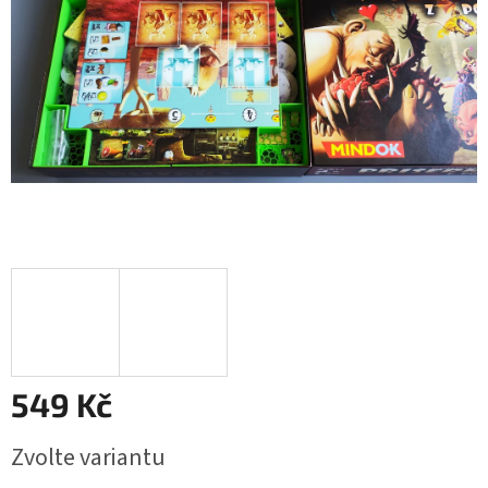
549 Kč
Měrná
Zvolte variantu
cena: