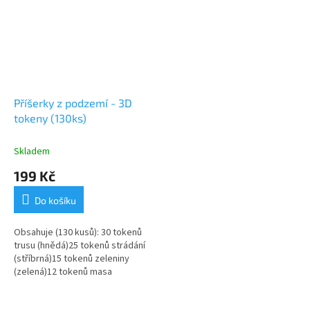
Příšerky z podzemí - 3D
tokeny (130ks)
Skladem
199 Kč
Do košíku
Obsahuje (130 kusů): 30 tokenů
trusu (hnědá)25 tokenů strádání
(stříbrná)15 tokenů zeleniny
(zelená)12 tokenů masa
(červená)8 tokenů mutace
(fialová)40 tokenů zlata (žlutá)