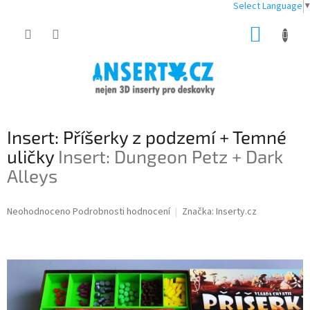
Select Language
▼
Přejít
NÁKUP
na
obsah
KOŠÍK
Insert: Příšerky z podzemí + Temné
uličky
Insert: Dungeon Petz + Dark
Alleys
Průměrné
Neohodnoceno
Podrobnosti hodnocení
Značka:
Inserty.cz
hodnocení
produktu
je
0,0
z
5
hvězdiček.