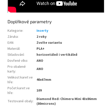
Doplňkové parametry
Kategorie
:
Inserty
Záruka
:
2 roky
EAN
:
Zvolte variantu
Materiál
:
PLA+
Skladování
:
horizontálně i vertikálně
Dovřené víko
:
ANO
Pro obalené
ANO
karty
:
Velikost karet ve
40x67mm
hře
:
Počet karet ve
109
hře
:
Diamond Red: Chimera Mini 43x86mm
Testované obaly
:
(80microns)