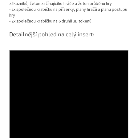
zákazníků, žeton začínajícího hráče a žeton průběhu hry
- 2x společnou krabičku na příšerky, plány hráčů a plánu postupu
hry
- 2x společnou krabičku na 6 druhů 3D tokenů
Detailnější pohled na celý insert: