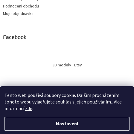
Hodnocení obchodu
Moje objednávka
Facebook
3D modely
Etsy
Vytvořil Shoptet
Tento web používá soubory cookie. Dalším procházením
tohoto webu vyjadřujete souhlas s jejich používáním.. Více
informací
zde
.
Copyright 2026
INSERTY.CZ
. Všechna práva vyhrazena.
Nastavení