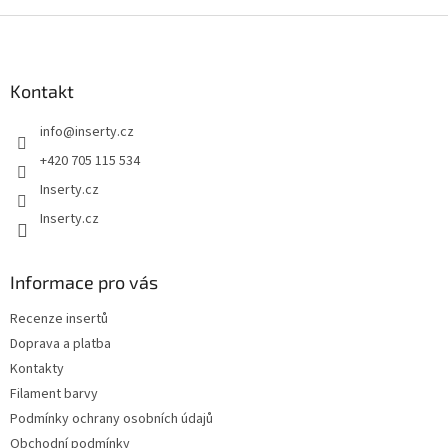
Z
á
p
a
Kontakt
t
info
@
inserty.cz
í
+420 705 115 534
Inserty.cz
Inserty.cz
Informace pro vás
Recenze insertů
Doprava a platba
Kontakty
Filament barvy
Podmínky ochrany osobních údajů
Obchodní podmínky