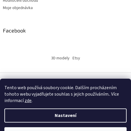
Hodnocení obchodu
Moje objednávka
Facebook
3D modely
Etsy
Vytvořil Shoptet
Tento web používá soubory cookie. Dalším procházením
tohoto webu vyjadřujete souhlas s jejich používáním.. Více
informací
zde
.
Copyright 2026
INSERTY.CZ
. Všechna práva vyhrazena.
Nastavení