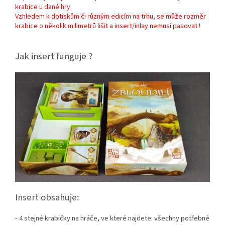
krabice u dané hry.
Vzhledem k dotiskům či různým edicím na trhu, se může rozměr
krabice o několik milimetrů lišit a insert/inlay nemusí pasovat !
Jak insert funguje ?
Insert obsahuje:
- 4 stejné krabičky na hráče, ve které najdete: všechny potřebné