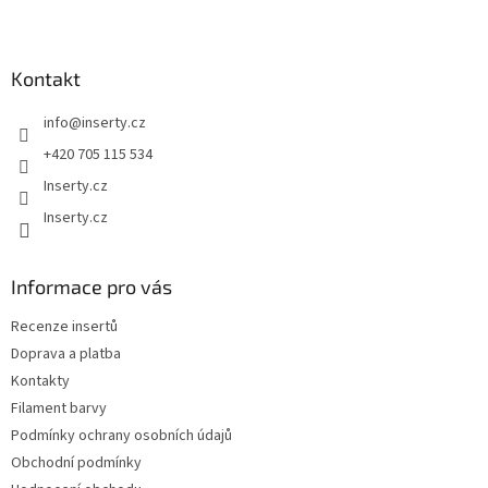
Z
á
p
a
Kontakt
t
info
@
inserty.cz
í
+420 705 115 534
Inserty.cz
Inserty.cz
Informace pro vás
Recenze insertů
Doprava a platba
Kontakty
Filament barvy
Podmínky ochrany osobních údajů
Obchodní podmínky