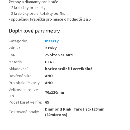
žetony a diamanty pro hráče
- 2 krabičky pro karty
- 2 krabičky pro artefakty po 4ks
- společnou krabičku pro mince o hodnotě 1 a 5
Doplňkové parametry
Kategorie
:
Inserty
Záruka
:
2 roky
EAN
:
Zvolte variantu
Materiál
:
PLA+
Skladování
:
horizontálně i vertikálně
Dovřené víko
:
ANO
Pro obalené karty
:
ANO
Velikost karet ve
70x120mm
hře
:
Počet karet ve hře
:
65
Diamond Pink: Tarot 70x120mm
Testované obaly
:
(80microns)