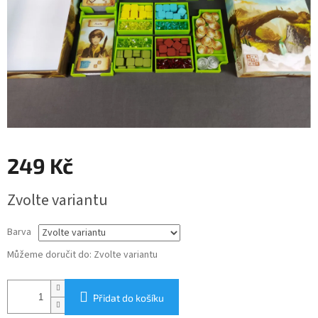
249 Kč
Měrná
Zvolte variantu
cena:
Barva
Můžeme doručit do:
Zvolte variantu
Přidat do košíku