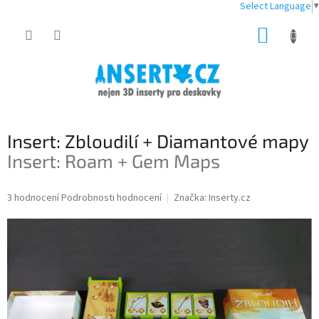
Select Language
▼
Přejít
NÁKUP
na
obsah
KOŠÍK
Insert: Zbloudilí + Diamantové mapy
Insert: Roam + Gem Maps
Průměrné
3 hodnocení
Podrobnosti hodnocení
Značka:
Inserty.cz
hodnocení
produktu
je
5,0
z
5
hvězdiček.