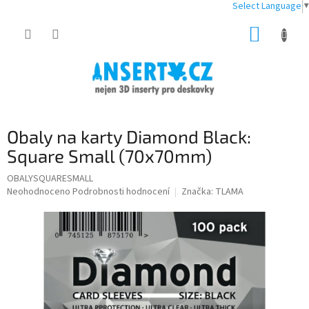
Select Language
▼
Přejít
NÁKUP
na
obsah
KOŠÍK
Obaly na karty Diamond Black:
Square Small (70x70mm)
OBALYSQUARESMALL
Průměrné
Neohodnoceno
Podrobnosti hodnocení
Značka:
TLAMA
hodnocení
produktu
je
0,0
z
5
hvězdiček.