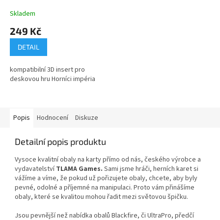
miners
Skladem
249 Kč
DETAIL
kompatibilní 3D insert pro
deskovou hru Horníci impéria
Popis
Hodnocení
Diskuze
Detailní popis produktu
Vysoce kvalitní obaly na karty přímo od nás, českého výrobce a
vydavatelství
TLAMA Games.
Sami jsme hráči, herních karet si
vážíme a víme, že pokud už pořizujete obaly, chcete, aby byly
pevné, odolné a příjemné na manipulaci. Proto vám přinášíme
obaly, které se
kvalitou mohou řadit mezi světovou špičku.
Jsou pevnější než nabídka obalů Blackfire, či UltraPro, předčí