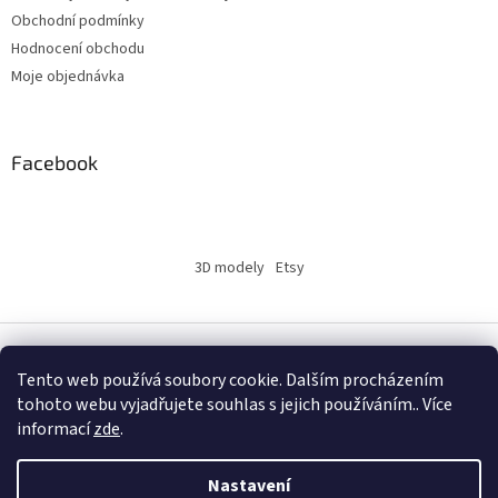
Obchodní podmínky
Hodnocení obchodu
Moje objednávka
Facebook
3D modely
Etsy
Vytvořil Shoptet
Tento web používá soubory cookie. Dalším procházením
tohoto webu vyjadřujete souhlas s jejich používáním.. Více
informací
zde
.
Copyright 2026
INSERTY.CZ
. Všechna práva vyhrazena.
Nastavení