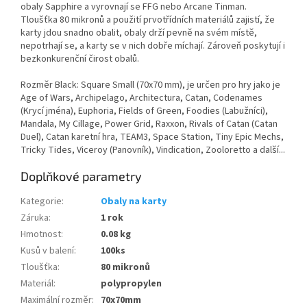
obaly Sapphire a vyrovnají se FFG nebo Arcane Tinman.
Tloušťka 80 mikronů a použití prvotřídních materiálů zajistí, že
karty jdou snadno obalit, obaly drží pevně na svém místě,
nepotrhají se, a karty se v nich dobře míchají. Zároveň poskytují i
bezkonkurenční čirost obalů.
Rozměr Black: Square Small (70x70 mm), je určen pro hry jako je
Age of Wars, Archipelago, Architectura, Catan, Codenames
(Krycí jména), Euphoria, Fields of Green, Foodies (Labužníci),
Mandala, My Cillage, Power Grid, Raxxon, Rivals of Catan (Catan
Duel), Catan karetní hra, TEAM3, Space Station, Tiny Epic Mechs,
Tricky Tides, Viceroy (Panovník), Vindication, Zooloretto a další...
Doplňkové parametry
Kategorie
:
Obaly na karty
Záruka
:
1 rok
Hmotnost
:
0.08 kg
Kusů v balení
:
100ks
Tloušťka
:
80 mikronů
Materiál
:
polypropylen
Maximální rozměr
:
70x70mm