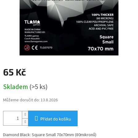
65 Kč
Měrná
Skladem
(>5 ks)
cena:
Můžeme doručit do:
13.8.2026
Přidat do košíku
Diamond Black: Square Small 70x70mm (80mikronů)