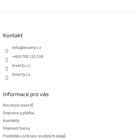
Z
á
p
a
Kontakt
t
info
@
inserty.cz
í
+420 705 115 534
Inserty.cz
Inserty.cz
Informace pro vás
Recenze insertů
Doprava a platba
Kontakty
Filament barvy
Podmínky ochrany osobních údajů