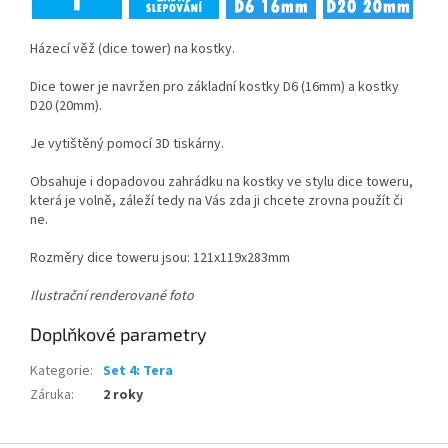
Házecí věž (dice tower) na kostky.
Dice tower je navržen pro základní kostky D6 (16mm) a kostky
D20 (20mm).
Je vytištěný pomocí 3D tiskárny.
Obsahuje i dopadovou zahrádku na kostky ve stylu dice toweru,
která je volně, záleží tedy na Vás zda ji chcete zrovna použít či
ne.
Rozměry dice toweru jsou: 121x119x283mm
Ilustrační renderované foto
Doplňkové parametry
Kategorie
:
Set 4: Tera
Záruka
:
2 roky