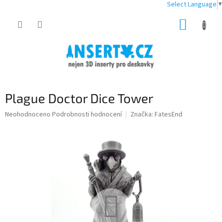
Select Language
▼
Přejít
NÁKUP
na
obsah
KOŠÍK
Plague Doctor Dice Tower
Průměrné
Neohodnoceno
Podrobnosti hodnocení
Značka:
FatesEnd
hodnocení
produktu
je
0,0
z
5
hvězdiček.