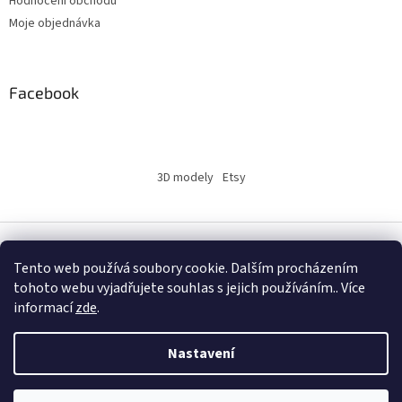
Hodnocení obchodu
Moje objednávka
Facebook
3D modely
Etsy
Vytvořil Shoptet
Tento web používá soubory cookie. Dalším procházením
tohoto webu vyjadřujete souhlas s jejich používáním.. Více
informací
zde
.
Copyright 2026
INSERTY.CZ
. Všechna práva vyhrazena.
Nastavení