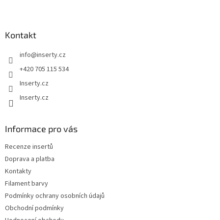
Z
á
p
a
Kontakt
t
info
@
inserty.cz
í
+420 705 115 534
Inserty.cz
Inserty.cz
Informace pro vás
Recenze insertů
Doprava a platba
Kontakty
Filament barvy
Podmínky ochrany osobních údajů
Obchodní podmínky