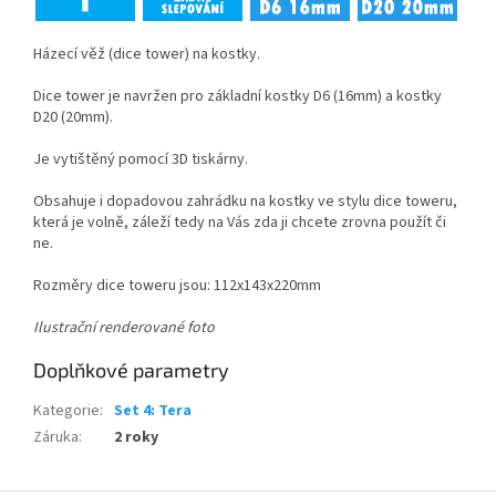
Házecí věž (dice tower) na kostky.
Dice tower je navržen pro základní kostky D6 (16mm) a kostky
D20 (20mm).
Je vytištěný pomocí 3D tiskárny.
Obsahuje i dopadovou zahrádku na kostky ve stylu dice toweru,
která je volně, záleží tedy na Vás zda ji chcete zrovna použít či
ne.
Rozměry dice toweru jsou: 112x143x220mm
Ilustrační renderované foto
Doplňkové parametry
Kategorie
:
Set 4: Tera
Záruka
:
2 roky