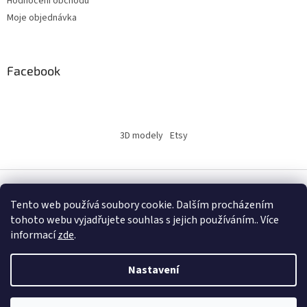
Hodnocení obchodu
Moje objednávka
Facebook
3D modely
Etsy
Vytvořil Shoptet
Tento web používá soubory cookie. Dalším procházením
tohoto webu vyjadřujete souhlas s jejich používáním.. Více
informací
zde
.
Copyright 2026
INSERTY.CZ
. Všechna práva vyhrazena.
Nastavení