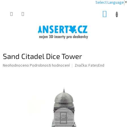
Select Language
▼
Přejít
NÁKUP
na
obsah
KOŠÍK
Sand Citadel Dice Tower
Průměrné
Neohodnoceno
Podrobnosti hodnocení
Značka:
FatesEnd
hodnocení
produktu
je
0,0
z
5
hvězdiček.