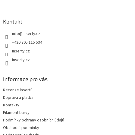
Z
á
p
a
Kontakt
t
info
@
inserty.cz
í
+420 705 115 534
Inserty.cz
Inserty.cz
Informace pro vás
Recenze insertů
Doprava a platba
Kontakty
Filament barvy
Podmínky ochrany osobních údajů
Obchodní podmínky