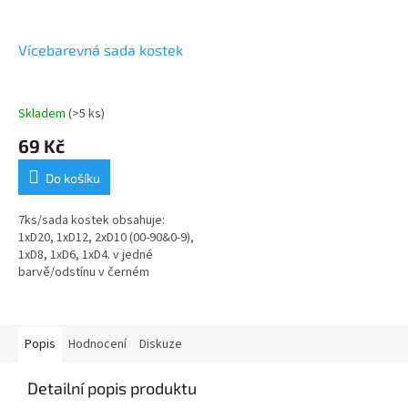
Vícebarevná sada kostek
Skladem
(>5 ks)
69 Kč
Do košíku
7ks/sada kostek obsahuje:
1xD20, 1xD12, 2xD10 (00-90&0-9),
1xD8, 1xD6, 1xD4. v jedné
barvě/odstínu v černém
stahovacím textilním pytlíku
Popis
Hodnocení
Diskuze
Detailní popis produktu