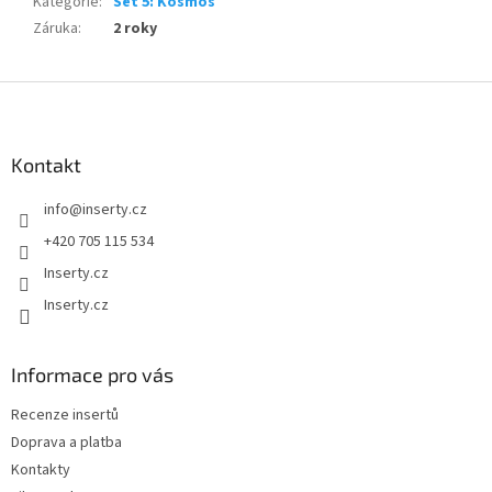
Kategorie
:
Set 5: Kosmos
Záruka
:
2 roky
Z
á
p
a
Kontakt
t
info
@
inserty.cz
í
+420 705 115 534
Inserty.cz
Inserty.cz
Informace pro vás
Recenze insertů
Doprava a platba
Kontakty