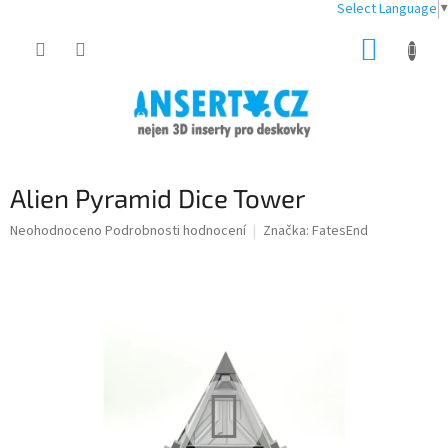
Select Language
▼
Přejít
NÁKUP
na
obsah
KOŠÍK
Alien Pyramid Dice Tower
Průměrné
Neohodnoceno
Podrobnosti hodnocení
Značka:
FatesEnd
hodnocení
produktu
je
0,0
z
5
hvězdiček.