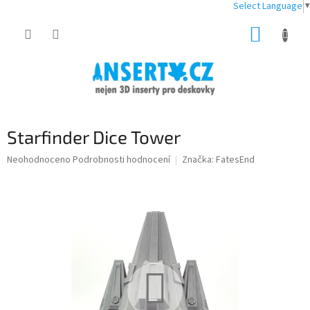
Select Language
▼
Přejít
NÁKUP
na
obsah
KOŠÍK
Starfinder Dice Tower
Průměrné
Neohodnoceno
Podrobnosti hodnocení
Značka:
FatesEnd
hodnocení
produktu
je
0,0
z
5
hvězdiček.