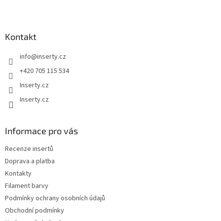
Z
á
p
a
Kontakt
t
info
@
inserty.cz
í
+420 705 115 534
Inserty.cz
Inserty.cz
Informace pro vás
Recenze insertů
Doprava a platba
Kontakty
Filament barvy
Podmínky ochrany osobních údajů
Obchodní podmínky