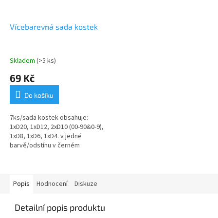
Vícebarevná sada kostek
Skladem
(>5 ks)
69 Kč
Do košíku
7ks/sada kostek obsahuje:
1xD20, 1xD12, 2xD10 (00-90&0-9),
1xD8, 1xD6, 1xD4. v jedné
barvě/odstínu v černém
stahovacím textilním pytlíku
Popis
Hodnocení
Diskuze
Detailní popis produktu