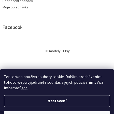
Hodnocení obchodu
Moje objednávka
Facebook
3D modely
Etsy
Vytvořil Shoptet
Tento web používá soubory cookie. Dalším procházením
tohoto webu vyjadřujete souhlas s jejich používáním.. Více
informací
zde
.
Copyright 2026
INSERTY.CZ
. Všechna práva vyhrazena.
Nastavení