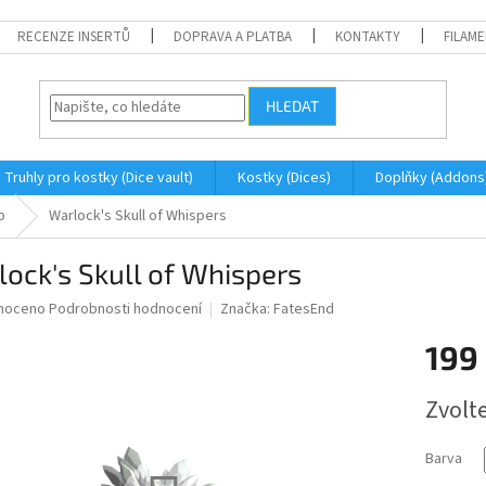
RECENZE INSERTŮ
DOPRAVA A PLATBA
KONTAKTY
FILAM
HLEDAT
Truhly pro kostky (Dice vault)
Kostky (Dices)
Doplňky (Addons
p
Warlock's Skull of Whispers
ock's Skull of Whispers
né
noceno
Podrobnosti hodnocení
Značka:
FatesEnd
ní
199
u
Měrná
Zvolt
cena:
ek.
Barva