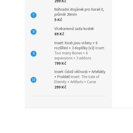
299 Kč
Náhradní stojánek pro Karak II,
průměr 20mm
5 Kč
Vícebarevná sada kostek
69 Kč
Insert: Kosti jsou vrženy + 6
rozšíření + 3 doplňky (v2)
Insert:
Too many Bones + 6
expansions + 3 addons
799 Kč
Insert: Údolí věčnosti + Artefakty
+ Prokletí
Insert: The Vale of
Eternity + Artifacts + Curse
299 Kč
Z
á
p
a