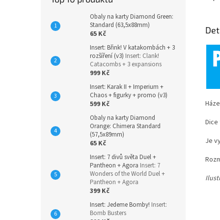
Obaly na karty Diamond Green:
Standard (63,5x88mm)
Det
65 Kč
Insert: Břink! V katakombách + 3
rozšíření (v3)
Insert: Clank!
Catacombs + 3 expansions
999 Kč
Insert: Karak II + Imperium +
Chaos + figurky + promo (v3)
Háze
599 Kč
Obaly na karty Diamond
Dice
Orange: Chimera Standard
(57,5x89mm)
Je v
65 Kč
Insert: 7 divů světa Duel +
Rozm
Pantheon + Agora
Insert: 7
Wonders of the World Duel +
Ilus
Pantheon + Agora
399 Kč
Insert: Jedeme Bomby!
Insert:
Bomb Busters