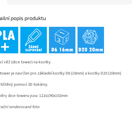
ailní popis produktu
cí věž (dice tower) na kostky.
 tower je navržen pro základní kostky D6 (16mm) a kostky D20 (20mm).
ytištěný pomocí 3D tiskárny.
ěry dice toweru jsou: 122x190x102mm
trační renderované foto