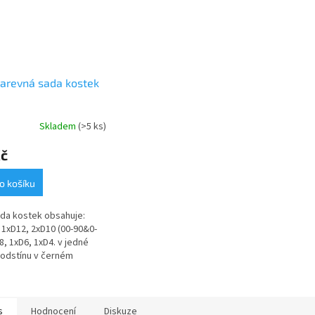
arevná sada kostek
Skladem
(>5 ks)
Kč
o košíku
da kostek obsahuje:
 1xD12, 2xD10 (00-90&0-
D8, 1xD6, 1xD4. v jedné
odstínu v černém
acím textilním pytlíku
s
Hodnocení
Diskuze