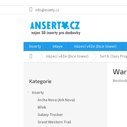
Přejít
info@inserty.cz
na
obsah
Inserty
Inlaye
Házecí věže (Dice tower)
Domů
Házecí věže (Dice tower)
Set 6: Class Pro
P
Warl
o
Přeskočit
s
Průměr
Neohod
Kategorie
kategorie
t
hodnoce
r
produkt
Inserty
a
je
Archa Nova (Ark Nova)
0,0
n
z
Břink
n
5
í
Galaxy Trucker
hvězdič
p
Great Western Trail