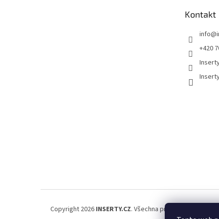
t
Kontakt
í
info
@
+420 7
Insert
Insert
Copyright 2026
INSERTY.CZ
. Všechna práva vyhrazena.