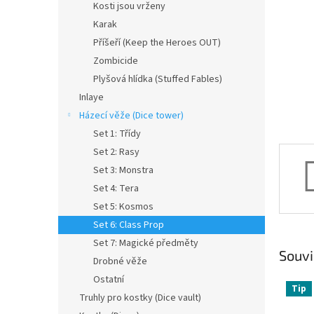
a
Kosti jsou vrženy
n
Karak
e
Příšeří (Keep the Heroes OUT)
l
Zombicide
Plyšová hlídka (Stuffed Fables)
Inlaye
Házecí věže (Dice tower)
Set 1: Třídy
Set 2: Rasy
Set 3: Monstra
Set 4: Tera
Set 5: Kosmos
Set 6: Class Prop
Set 7: Magické předměty
Souvi
Drobné věže
Ostatní
Tip
Truhly pro kostky (Dice vault)