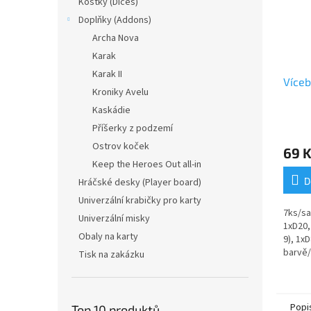
Kostky (Dices)
Doplňky (Addons)
Archa Nova
Karak
Karak II
Víceb
Kroniky Avelu
Kaskádie
Příšerky z podzemí
Ostrov koček
69 
Keep the Heroes Out all-in
D
Hráčské desky (Player board)
Univerzální krabičky pro karty
7ks/sa
Univerzální misky
1xD20,
Obaly na karty
9), 1x
barvě/
Tisk na zakázku
stahov
Popi
Top 10 produktů