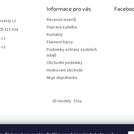
Informace pro vás
Facebo
Recenze insertů
inserty.cz
Doprava a platba
05 115 534
Kontakty
y.cz
Filament barvy
y.cz
Podmínky ochrany osobních
údajů
Obchodní podmínky
Hodnocení obchodu
Moje objednávka
3D modely
Etsy