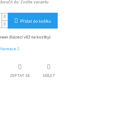
oručit do:
Zvolte variantu
Přidat do košíku
ower (házecí věž na kostky)
informace
ZEPTAT SE
SDÍLET