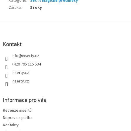
Kategorie
:
Set 7: Magické předměty
Záruka
:
2 roky
Z
á
p
a
Kontakt
t
info
@
inserty.cz
í
+420 705 115 534
Inserty.cz
Inserty.cz
Informace pro vás
Recenze insertů
Doprava a platba
Kontakty