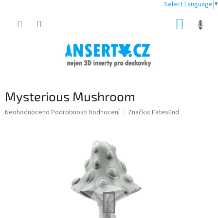
Select Language
▼
Přejít
NÁKUP
na
obsah
KOŠÍK
Mysterious Mushroom
Průměrné
Neohodnoceno
Podrobnosti hodnocení
Značka:
FatesEnd
hodnocení
produktu
je
0,0
z
5
hvězdiček.