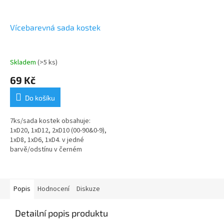
Vícebarevná sada kostek
Skladem
(>5 ks)
69 Kč
Do košíku
7ks/sada kostek obsahuje:
1xD20, 1xD12, 2xD10 (00-90&0-9),
1xD8, 1xD6, 1xD4. v jedné
barvě/odstínu v černém
stahovacím textilním pytlíku
Popis
Hodnocení
Diskuze
Detailní popis produktu