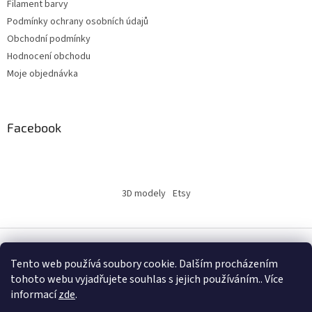
Filament barvy
Podmínky ochrany osobních údajů
Obchodní podmínky
Hodnocení obchodu
Moje objednávka
Facebook
3D modely
Etsy
Vytvořil Shoptet
Tento web používá soubory cookie. Dalším procházením
tohoto webu vyjadřujete souhlas s jejich používáním.. Více
informací
zde
.
Copyright 2026
INSERTY.CZ
. Všechna práva vyhrazena.