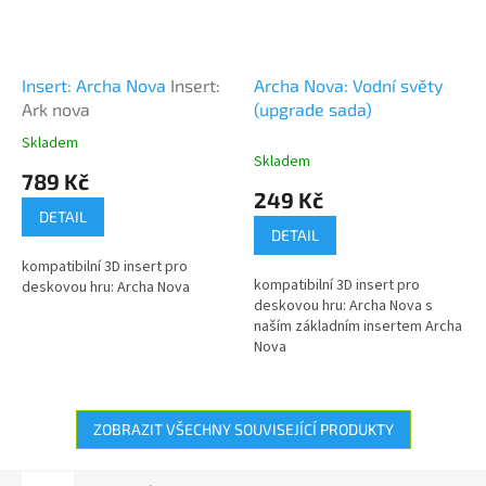
Insert: Archa Nova
Insert:
Archa Nova: Vodní světy
Ark nova
(upgrade sada)
Skladem
Průměrné
Skladem
hodnocení
789 Kč
produktu
249 Kč
je
DETAIL
5,0
DETAIL
z
kompatibilní 3D insert pro
5
kompatibilní 3D insert pro
deskovou hru: Archa Nova
hvězdiček.
deskovou hru: Archa Nova s
naším základním insertem Archa
Nova
ZOBRAZIT VŠECHNY SOUVISEJÍCÍ PRODUKTY