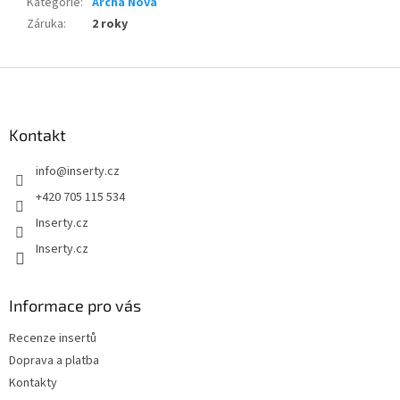
Kategorie
:
Archa Nova
Záruka
:
2 roky
Z
á
p
a
Kontakt
t
info
@
inserty.cz
í
+420 705 115 534
Inserty.cz
Inserty.cz
Informace pro vás
Recenze insertů
Doprava a platba
Kontakty