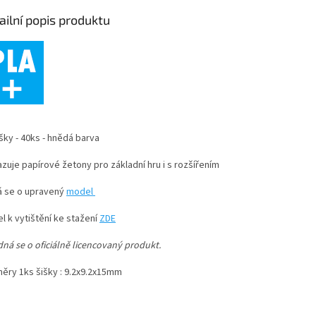
ailní popis produktu
šky - 40ks - hnědá barva
zuje papírové žetony pro základní hru i s rozšířením
á se o upravený
model
l k vytištění ke stažení
ZDE
ná se o oficiálně licencovaný produkt.
ěry 1ks šišky : 9.2x9.2x15mm