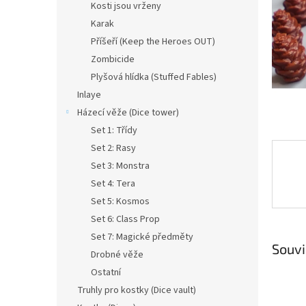
a
Kosti jsou vrženy
n
Karak
e
Příšeří (Keep the Heroes OUT)
l
Zombicide
Plyšová hlídka (Stuffed Fables)
Inlaye
Házecí věže (Dice tower)
Set 1: Třídy
Set 2: Rasy
Set 3: Monstra
Set 4: Tera
Set 5: Kosmos
Set 6: Class Prop
Set 7: Magické předměty
Souvi
Drobné věže
Ostatní
Truhly pro kostky (Dice vault)