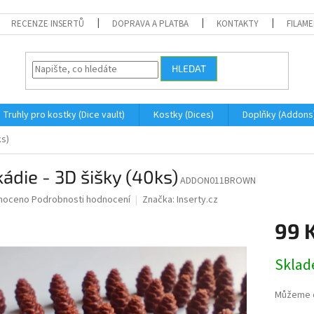
RECENZE INSERTŮ
DOPRAVA A PLATBA
KONTAKTY
FILAM
HLEDAT
Truhly pro kostky (Dice vault)
Kostky (Dices)
Doplňky (Addons
ks)
ádie - 3D šišky (40ks)
ADDON011BROWN
né
noceno
Podrobnosti hodnocení
Značka:
Inserty.cz
ní
99 
u
Měrná
Skla
cena:
ek.
Můžeme d