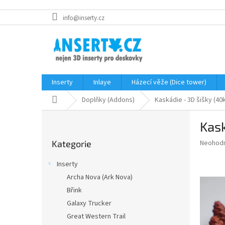
Přejít
info@inserty.cz
na
obsah
Inserty
Inlaye
Házecí věže (Dice tower)
Domů
Doplňky (Addons)
Kaskádie - 3D šišky (40
P
Kask
o
Přeskočit
s
Průměr
Neohod
Kategorie
kategorie
t
hodnoce
r
produkt
Inserty
a
je
Archa Nova (Ark Nova)
0,0
n
z
Břink
n
5
í
Galaxy Trucker
hvězdič
p
Great Western Trail