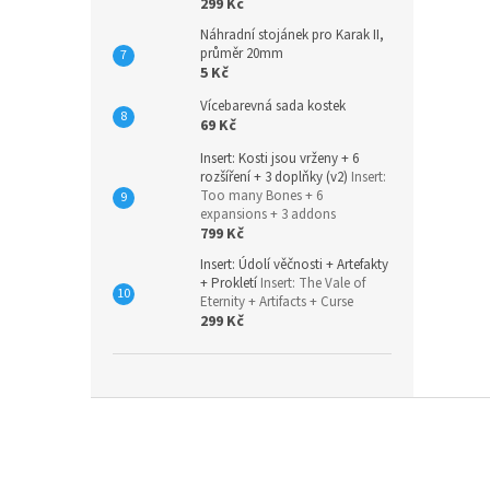
299 Kč
Náhradní stojánek pro Karak II,
průměr 20mm
5 Kč
Vícebarevná sada kostek
69 Kč
Insert: Kosti jsou vrženy + 6
rozšíření + 3 doplňky (v2)
Insert:
Too many Bones + 6
expansions + 3 addons
799 Kč
Insert: Údolí věčnosti + Artefakty
+ Prokletí
Insert: The Vale of
Eternity + Artifacts + Curse
299 Kč
Z
á
p
a