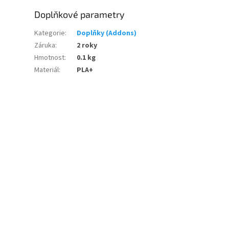
Doplňkové parametry
Kategorie
:
Doplňky (Addons)
Záruka
:
2 roky
Hmotnost
:
0.1 kg
Materiál
:
PLA+