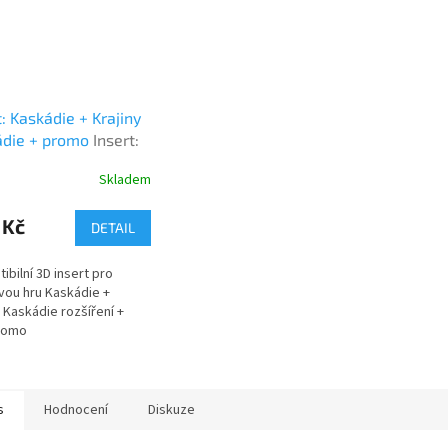
t: Kaskádie + Krajiny
ádie + promo
Insert:
dia + Landmarks +
Skladem
o
 Kč
DETAIL
ibilní 3D insert pro
ou hru Kaskádie +
y Kaskádie rozšíření +
promo
s
Hodnocení
Diskuze