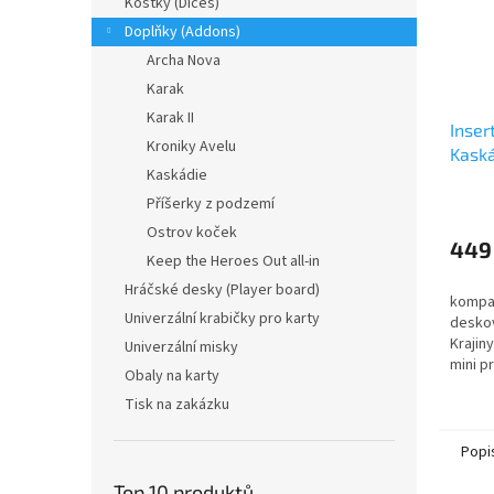
Kostky (Dices)
Doplňky (Addons)
Archa Nova
Karak
Karak II
Inser
Kroniky Avelu
Kask
Kaskádie
Casca
prom
Příšerky z podzemí
Ostrov koček
449
Keep the Heroes Out all-in
Hráčské desky (Player board)
kompat
Univerzální krabičky pro karty
deskov
Krajin
Univerzální misky
mini 
Obaly na karty
Tisk na zakázku
Popi
Top 10 produktů