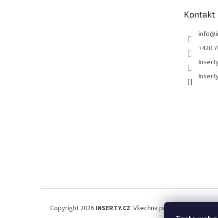
t
Kontakt
í
info
@
+420 7
Insert
Insert
Copyright 2026
INSERTY.CZ
. Všechna práva vyhrazena.