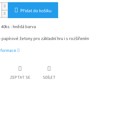
Přidat do košíku
- 40ks - hnědá barva
 papírové žetony pro základní hru i s rozšířením
informace
ZEPTAT SE
SDÍLET