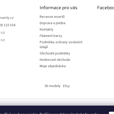
Informace pro vás
Facebo
Recenze insertů
inserty.cz
Doprava a platba
05 115 534
Kontakty
y.cz
Filament barvy
y.cz
Podmínky ochrany osobních
údajů
Obchodní podmínky
Hodnocení obchodu
Moje objednávka
3D modely
Etsy