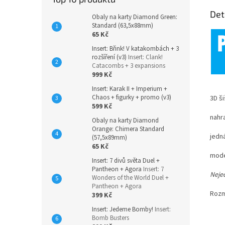
Det
Obaly na karty Diamond Green:
Standard (63,5x88mm)
65 Kč
Insert: Břink! V katakombách + 3
rozšíření (v3)
Insert: Clank!
Catacombs + 3 expansions
999 Kč
Insert: Karak II + Imperium +
Chaos + figurky + promo (v3)
3D ši
599 Kč
nahra
Obaly na karty Diamond
Orange: Chimera Standard
jedn
(57,5x89mm)
65 Kč
mode
Insert: 7 divů světa Duel +
Pantheon + Agora
Insert: 7
Nejed
Wonders of the World Duel +
Pantheon + Agora
Rozm
399 Kč
Insert: Jedeme Bomby!
Insert:
Bomb Busters