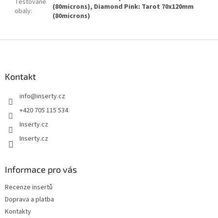
Testované
(80microns), Diamond Pink: Tarot 70x120mm
obaly
:
(80microns)
Z
á
p
a
Kontakt
t
info
@
inserty.cz
í
+420 705 115 534
Inserty.cz
Inserty.cz
Informace pro vás
Recenze insertů
Doprava a platba
Kontakty