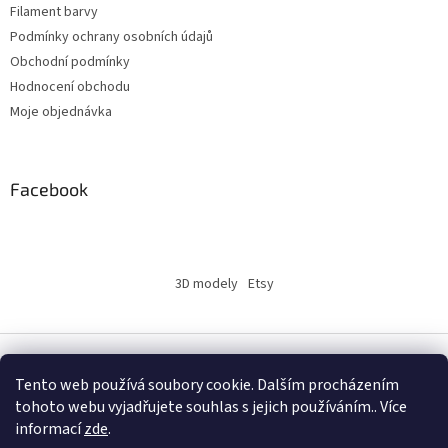
Filament barvy
Podmínky ochrany osobních údajů
Obchodní podmínky
Hodnocení obchodu
Moje objednávka
Facebook
3D modely
Etsy
Vytvořil Shoptet
Tento web používá soubory cookie. Dalším procházením
tohoto webu vyjadřujete souhlas s jejich používáním.. Více
informací
zde
.
Copyright 2026
INSERTY.CZ
. Všechna práva vyhrazena.