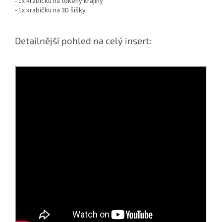
- 1x krabičku na tokeny krajiny
- 1x krabičku na 3D šišky
Detailnější pohled na celý insert: