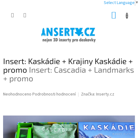
Select Language
▼
Přejít
NÁKUP
na
obsah
KOŠÍK
Insert: Kaskádie + Krajiny Kaskádie +
promo
Insert: Cascadia + Landmarks
+ promo
Průměrné
Neohodnoceno
Podrobnosti hodnocení
Značka:
Inserty.cz
hodnocení
produktu
je
0,0
z
5
hvězdiček.