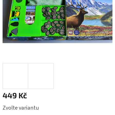
449 Kč
Měrná
Zvolte variantu
cena: