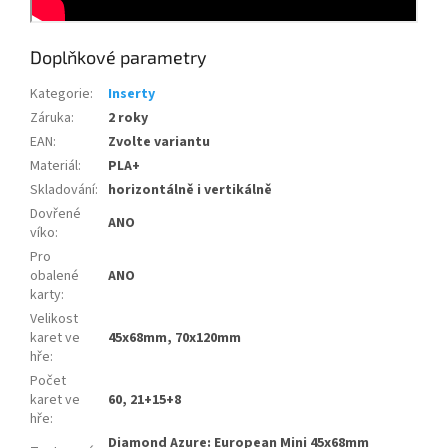
Doplňkové parametry
Kategorie
:
Inserty
Záruka
:
2 roky
EAN
:
Zvolte variantu
Materiál
:
PLA+
Skladování
:
horizontálně i vertikálně
Dovřené
ANO
víko
:
Pro
obalené
ANO
karty
:
Velikost
karet ve
45x68mm, 70x120mm
hře
:
Počet
karet ve
60, 21+15+8
hře
:
Diamond Azure: European Mini 45x68mm