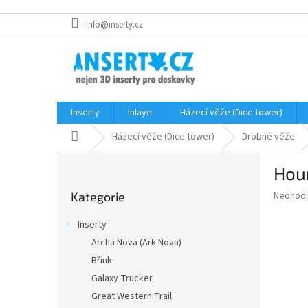
Přejít
info@inserty.cz
na
obsah
Inserty
Inlaye
Házecí věže (Dice tower)
Domů
Házecí věže (Dice tower)
Drobné věže
P
Hou
o
Přeskočit
s
Průměr
Neohod
Kategorie
kategorie
t
hodnoce
r
produkt
Inserty
a
je
Archa Nova (Ark Nova)
0,0
n
z
Břink
n
5
í
Galaxy Trucker
hvězdič
p
Great Western Trail