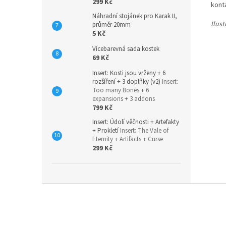
299 Kč
kont
Náhradní stojánek pro Karak II,
Ilus
průměr 20mm
5 Kč
Vícebarevná sada kostek
69 Kč
Insert: Kosti jsou vrženy + 6
rozšíření + 3 doplňky (v2)
Insert:
Too many Bones + 6
expansions + 3 addons
799 Kč
Insert: Údolí věčnosti + Artefakty
+ Prokletí
Insert: The Vale of
Eternity + Artifacts + Curse
299 Kč
Z
á
p
a