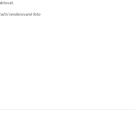
aktovat.
trační renderované foto