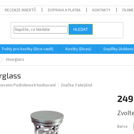
RECENZE INSERTŮ
DOPRAVA A PLATBA
KONTAKTY
FILAM
HLEDAT
Truhly pro kostky (Dice vault)
Kostky (Dices)
Doplňky (Addons
Hourglass
rglass
né
noceno
Podrobnosti hodnocení
Značka:
FatesEnd
ní
249
u
Měrná
Zvolt
cena:
ek.
Barva