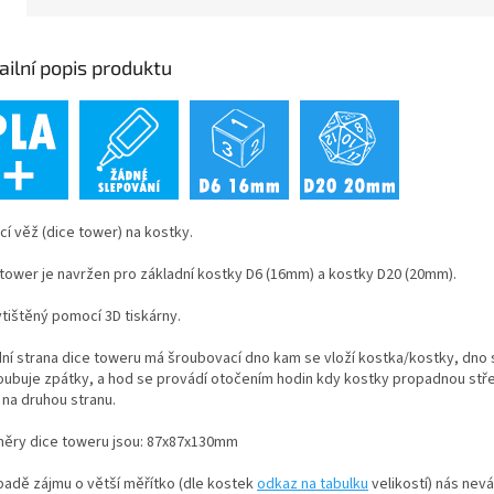
ailní popis produktu
cí věž (dice tower) na kostky.
 tower je navržen pro základní kostky D6 (16mm) a kostky D20 (20mm).
ytištěný pomocí 3D tiskárny.
ní strana dice toweru má šroubovací dno kam se vloží kostka/kostky, dno 
oubuje zpátky, a hod se provádí otočením hodin kdy kostky propadnou st
 na druhou stranu.
ěry dice toweru jsou: 87x87x130mm
ípadě zájmu o větší měřítko (dle kostek
odkaz na tabulku
velikostí) nás nev