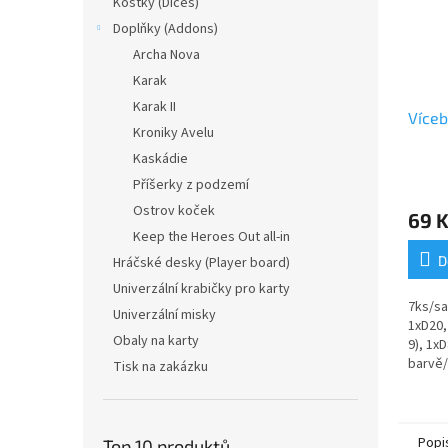
Kostky (Dices)
Doplňky (Addons)
Archa Nova
Karak
Karak II
Víceb
Kroniky Avelu
Kaskádie
Příšerky z podzemí
Ostrov koček
69 
Keep the Heroes Out all-in
D
Hráčské desky (Player board)
Univerzální krabičky pro karty
7ks/sa
Univerzální misky
1xD20,
Obaly na karty
9), 1x
barvě/
Tisk na zakázku
stahov
Popi
Top 10 produktů