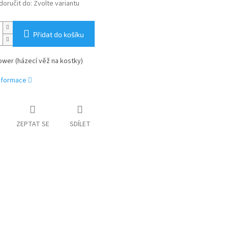
oručit do:
Zvolte variantu
Přidat do košíku
ower (házecí věž na kostky)
informace
ZEPTAT SE
SDÍLET