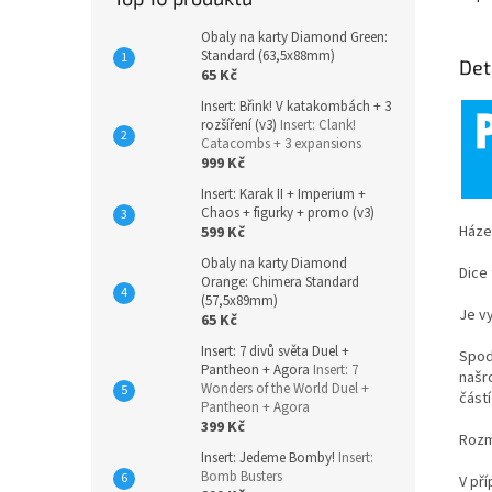
Obaly na karty Diamond Green:
Standard (63,5x88mm)
Det
65 Kč
Insert: Břink! V katakombách + 3
rozšíření (v3)
Insert: Clank!
Catacombs + 3 expansions
999 Kč
Insert: Karak II + Imperium +
Chaos + figurky + promo (v3)
Háze
599 Kč
Obaly na karty Diamond
Dice
Orange: Chimera Standard
(57,5x89mm)
Je v
65 Kč
Insert: 7 divů světa Duel +
Spod
Pantheon + Agora
Insert: 7
našr
Wonders of the World Duel +
částí
Pantheon + Agora
399 Kč
Rozm
Insert: Jedeme Bomby!
Insert:
Bomb Busters
V př