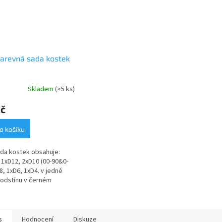
arevná sada kostek
Skladem
(>5 ks)
Kč
o košíku
da kostek obsahuje:
 1xD12, 2xD10 (00-90&0-
D8, 1xD6, 1xD4. v jedné
odstínu v černém
acím textilním pytlíku
s
Hodnocení
Diskuze