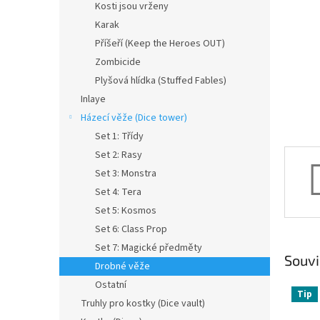
a
Kosti jsou vrženy
n
Karak
e
Příšeří (Keep the Heroes OUT)
l
Zombicide
Plyšová hlídka (Stuffed Fables)
Inlaye
Házecí věže (Dice tower)
Set 1: Třídy
Set 2: Rasy
Set 3: Monstra
Set 4: Tera
Set 5: Kosmos
Set 6: Class Prop
Set 7: Magické předměty
Souvi
Drobné věže
Ostatní
Tip
Truhly pro kostky (Dice vault)