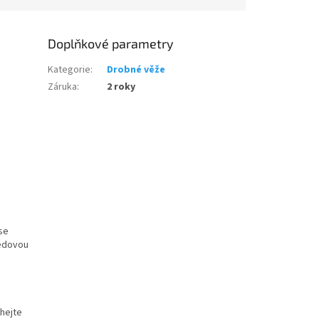
Doplňkové parametry
Kategorie
:
Drobné věže
Záruka
:
2 roky
se
ředovou
áhejte