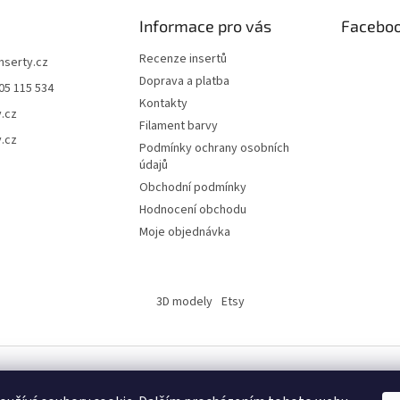
Informace pro vás
Facebo
Recenze insertů
inserty.cz
Doprava a platba
05 115 534
Kontakty
y.cz
Filament barvy
y.cz
Podmínky ochrany osobních
údajů
Obchodní podmínky
Hodnocení obchodu
Moje objednávka
3D modely
Etsy