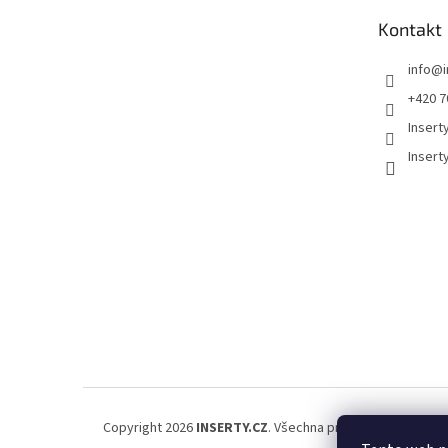
t
Kontakt
í
info
@
+420 7
Insert
Insert
Copyright 2026
INSERTY.CZ
. Všechna práva vyhrazena.