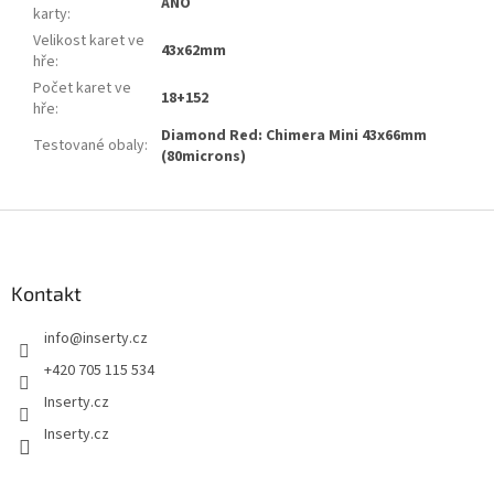
ANO
karty
:
Velikost karet ve
43x62mm
hře
:
Počet karet ve
18+152
hře
:
Diamond Red: Chimera Mini 43x66mm
Testované obaly
:
(80microns)
Z
á
p
a
Kontakt
t
info
@
inserty.cz
í
+420 705 115 534
Inserty.cz
Inserty.cz