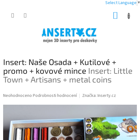
Select Language
▼
Přejít
NÁKUP
na
obsah
KOŠÍK
Insert: Naše Osada + Kutilové +
promo + kovové mince
Insert: Little
Town + Artisans + metal coins
Průměrné
Neohodnoceno
Podrobnosti hodnocení
Značka:
Inserty.cz
hodnocení
produktu
je
0,0
z
5
hvězdiček.