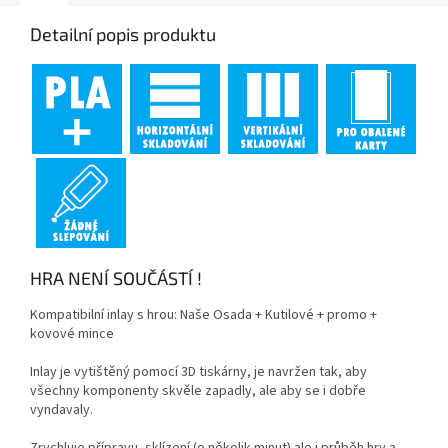
Detailní popis produktu
HRA NENÍ SOUČÁSTÍ !
Kompatibilní inlay s hrou: Naše Osada + Kutilové + promo +
kovové mince
Inlay je vytištěný pomocí 3D tiskárny,
je navržen tak, aby
všechny komponenty skvěle zapadly, ale aby se i dobře
vyndavaly.
Zrychluje přípravu, sklízení (o několik minut) ale i průběh hry a