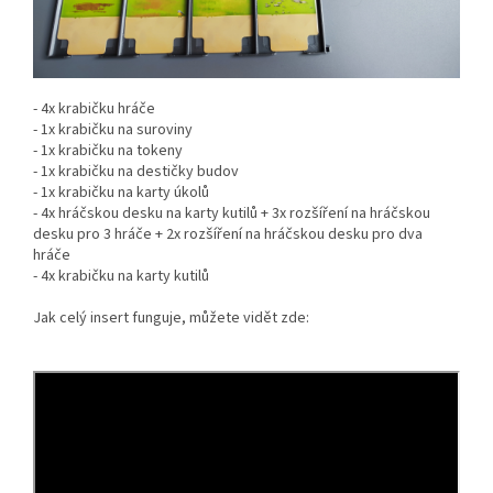
- 4x krabičku hráče
- 1x krabičku na suroviny
- 1x krabičku na tokeny
- 1x krabičku na destičky budov
- 1x krabičku na karty úkolů
- 4x hráčskou desku na karty kutilů + 3x rozšíření na hráčskou
desku pro 3 hráče + 2x rozšíření na hráčskou desku pro dva
hráče
- 4x krabičku na karty kutilů
Jak celý insert funguje, můžete vidět zde: