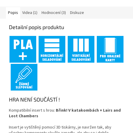
Popis
Videa (1)
Hodnocení (3)
Diskuze
Detailní popis produktu
HRA NENÍ SOUČÁSTÍ !
Kompatibilní insert s hrou:
Břink! V katakombách + Lairs and
Lost Chambers
Insert je vytištěný pomocí 3D tiskárny,
je navržen tak, aby
všechny komponenty skvěle zapadly, ale aby se i dobře