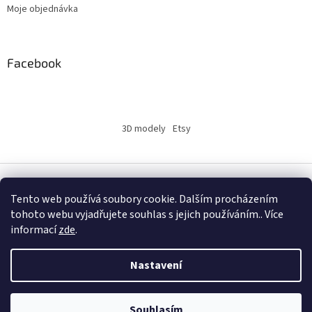
Moje objednávka
Facebook
3D modely
Etsy
Vytvořil Shoptet
Tento web používá soubory cookie. Dalším procházením
tohoto webu vyjadřujete souhlas s jejich používáním.. Více
informací
zde
.
Copyright 2026
INSERTY.CZ
. Všechna práva vyhrazena.
Nastavení
Souhlasím