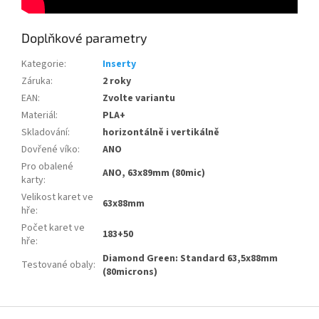
Doplňkové parametry
Kategorie
:
Inserty
Záruka
:
2 roky
EAN
:
Zvolte variantu
Materiál
:
PLA+
Skladování
:
horizontálně i vertikálně
Dovřené víko
:
ANO
Pro obalené
ANO, 63x89mm (80mic)
karty
:
Velikost karet ve
63x88mm
hře
:
Počet karet ve
183+50
hře
:
Diamond Green: Standard 63,5x88mm
Testované obaly
:
(80microns)
Z