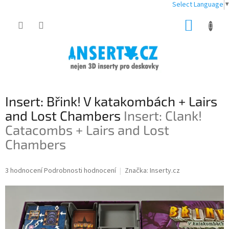
Select Language
▼
Přejít
NÁKUP
na
obsah
KOŠÍK
Insert: Břink! V katakombách + Lairs
and Lost Chambers
Insert: Clank!
Catacombs + Lairs and Lost
Chambers
Průměrné
3 hodnocení
Podrobnosti hodnocení
Značka:
Inserty.cz
hodnocení
produktu
je
5,0
z
5