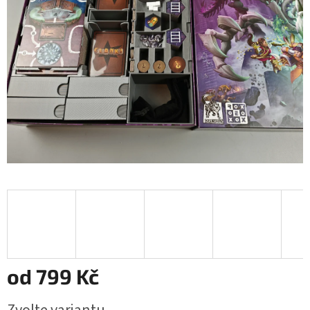
hvězdiček.
od
799 Kč
Měrná
Zvolte variantu