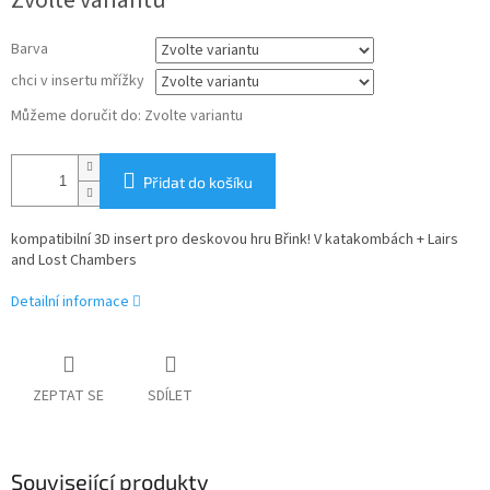
cena:
Barva
chci v insertu mřížky
Můžeme doručit do:
Zvolte variantu
Přidat do košíku
kompatibilní
3D insert pro deskovou hru Břink! V katakombách + Lairs
and Lost Chambers
Detailní informace
ZEPTAT SE
SDÍLET
Související produkty