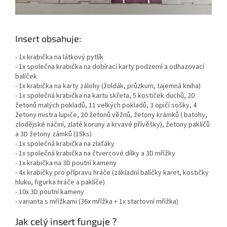
Insert obsahuje:
- 1x krabička na látkový pytlík
- 1x společna krabička na dobírací karty podzemí a odhazovací
balíček
- 1x krabička na karty zálohy (žoldák, průzkum, tajemná kniha)
- 1x společná krabička na kartu skřeta, 5 kostiček duchů, 20
žetonů malých pokladů, 11 velkých pokladů, 3 opičí sošky, 4
žetony mistra lupiče, 20 žetonů věžnů, žetony krámků ( batohy,
zlodějské náčiní, zlaté koruny a krvavé přívěšky), žetony paklíčů
a 3D žetony zámků (15ks)
- 1x společná krabička na zlaťáky
- 1x společná krabička na čtvercové dílky a 3D mřížky
- 1x krabička na 3D poutní kameny
- 4x krabičky pro přípravu hráče (základní balíčky karet, kostičky
hluku, figurka hráče a paklíče)
- 10x 3D poutní kameny
- varianta s mřížkami (36x mřížka + 1x startovní mřížka)
Jak celý insert funguje ?