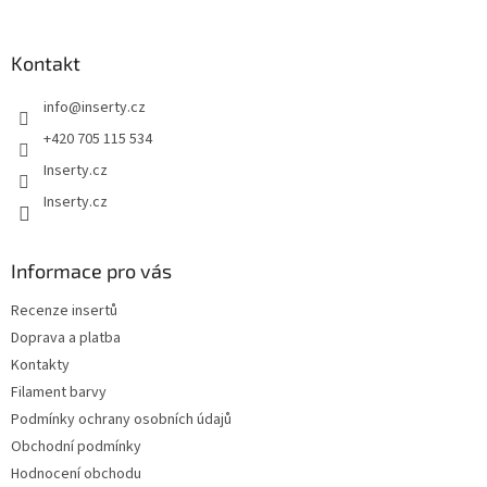
á
p
a
Kontakt
t
info
@
inserty.cz
í
+420 705 115 534
Inserty.cz
Inserty.cz
Informace pro vás
Recenze insertů
Doprava a platba
Kontakty
Filament barvy
Podmínky ochrany osobních údajů
Obchodní podmínky
Hodnocení obchodu