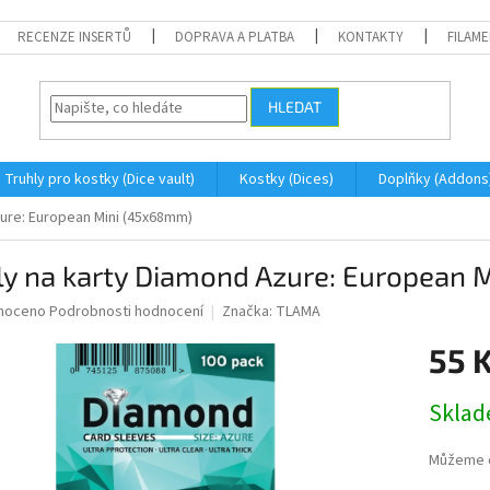
RECENZE INSERTŮ
DOPRAVA A PLATBA
KONTAKTY
FILAM
HLEDAT
Truhly pro kostky (Dice vault)
Kostky (Dices)
Doplňky (Addons
ure: European Mini (45x68mm)
ly na karty Diamond Azure: European 
né
noceno
Podrobnosti hodnocení
Značka:
TLAMA
ní
55 
u
Měrná
Skla
cena:
ek.
Můžeme d