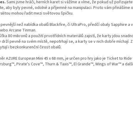
es.
Sami jsme hráči, herních karet si vážíme a víme, že pokud už pořizujete
te, aby byly pevné, odolné a příjemné na manipulaci. Proto vám přinášíme o
valitou mohou řadit mezi světovou špičku.
pevnější než nabídka obalů Blackfire, či UltraPro, předčí obaly Sapphire a 
nebo Arcane Tinman.
ťka 80 mikronů a použití prvotřídních materiálů zajistí, že karty jdou snadno
 drží pevně na svém místě, nepotrhají se, a karty se v nich dobře míchají. 
tují i bezkonkurenční čirost obalů.
ěr AZURE European Mini 45 x 68 mm, je určen pro hry jako je Ticket to Ride 
rsburg™, Pirate's Cove™, Thurn & Taxis™, El Grande™, Wings of War™ a další.