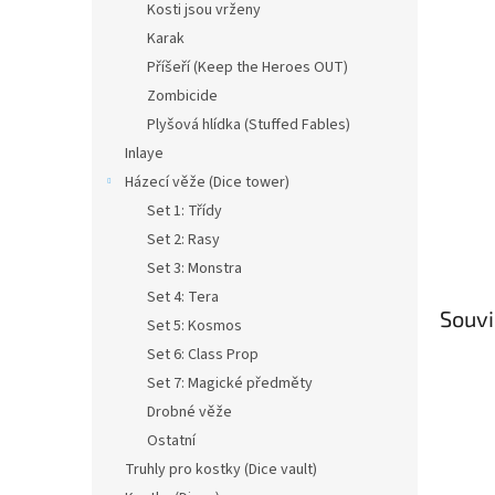
a
Kosti jsou vrženy
n
Karak
e
Příšeří (Keep the Heroes OUT)
l
Zombicide
Plyšová hlídka (Stuffed Fables)
Inlaye
Házecí věže (Dice tower)
Set 1: Třídy
Set 2: Rasy
Set 3: Monstra
Set 4: Tera
Souvi
Set 5: Kosmos
Set 6: Class Prop
Set 7: Magické předměty
Drobné věže
Ostatní
Truhly pro kostky (Dice vault)