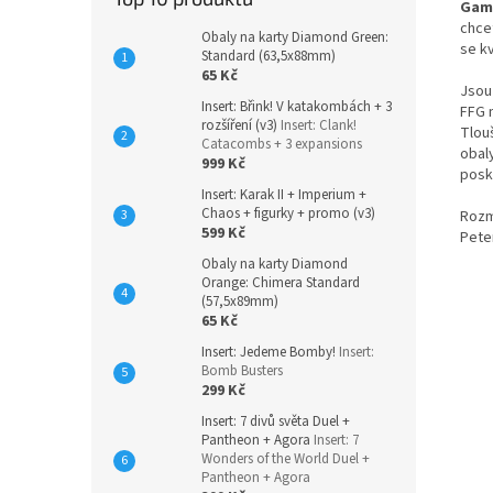
Gam
chce
Obaly na karty Diamond Green:
se
k
Standard (63,5x88mm)
65 Kč
Jsou 
Insert: Břink! V katakombách + 3
FFG 
rozšíření (v3)
Insert: Clank!
Tlouš
Catacombs + 3 expansions
obaly
999 Kč
posky
Insert: Karak II + Imperium +
Chaos + figurky + promo (v3)
Rozm
599 Kč
Pete
Obaly na karty Diamond
Orange: Chimera Standard
(57,5x89mm)
65 Kč
Insert: Jedeme Bomby!
Insert:
Bomb Busters
299 Kč
Insert: 7 divů světa Duel +
Pantheon + Agora
Insert: 7
Wonders of the World Duel +
Pantheon + Agora