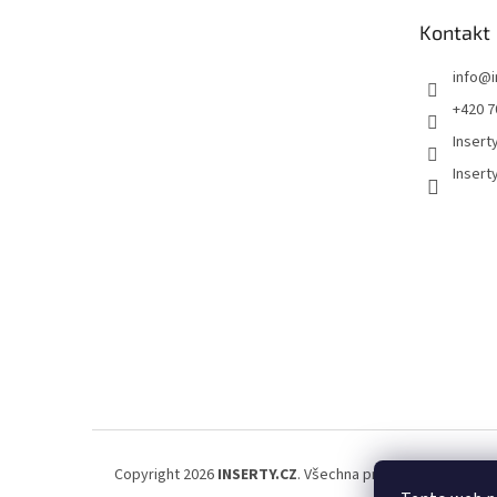
t
Kontakt
í
info
@
+420 7
Insert
Insert
Copyright 2026
INSERTY.CZ
. Všechna práva vyhrazena.