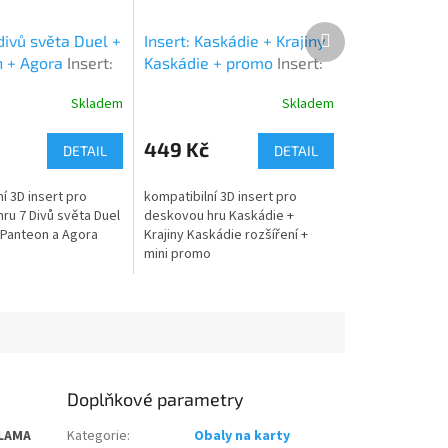
Další
 divů světa Duel +
Insert: Kaskádie + Krajiny
produkt
 + Agora
Insert:
Kaskádie + promo
Insert:
s of the World
Cascadia + Landmarks +
Skladem
Skladem
antheon + Agora
promo
449 Kč
DETAIL
DETAIL
í 3D insert pro
kompatibilní 3D insert pro
ru 7 Divů světa Duel
deskovou hru Kaskádie +
í Panteon a Agora
Krajiny Kaskádie rozšíření +
mini promo
Doplňkové parametry
LAMA
Kategorie
:
Obaly na karty