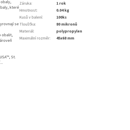
 obaly,
Záruka
:
1 rok
baly, které
Hmotnost
:
0.04 kg
Kusů v balení
:
100ks
vyrovnají se
Tloušťka
:
80 mikronů
Materiál
:
polypropylen
 obalit,
Maximální rozměr
:
45x68 mm
Zároveň
USA™, St.
..