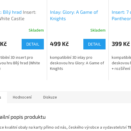
t: Bílý hrad
Insert:
Inlay: Glory: A Game of
Insert: 7
hite Castle
Knights
Pantheon
7 Wonder
Skladem
Skladem
rné
Průměrné
Průměrné
Duel + P
cení
hodnocení
hodnocení
ktu
produktu
produktu
 Kč
499 Kč
399 Kč
DETAIL
DETAIL
je
je
5,0
5,0
ibilní 3D insert pro
kompatibilní 3D inlay pro
kompatibiln
z
z
ou hru Bílý hrad (White
deskovou hru Glory: A Game of
deskovou h
5
5
)
Knights
+ rozšířen
ček.
hvězdiček.
hvězdiček.
s
Hodnocení
Diskuze
ailní popis produktu
ce kvalitní obaly na karty přímo od nás, českého výrobce a vydavatelství
T