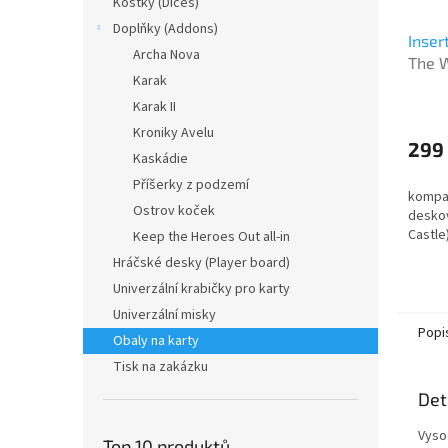
Kostky (Dices)
Doplňky (Addons)
Inser
Archa Nova
The W
Karak
Průmě
Karak II
hodno
Kroniky Avelu
produ
299
Kaskádie
je
5,0
Příšerky z podzemí
kompat
z
Ostrov koček
deskov
5
Castle
Keep the Heroes Out all-in
hvězdi
Hráčské desky (Player board)
Univerzální krabičky pro karty
Univerzální misky
Popi
Obaly na karty
Tisk na zakázku
Det
Vyso
Top 10 produktů