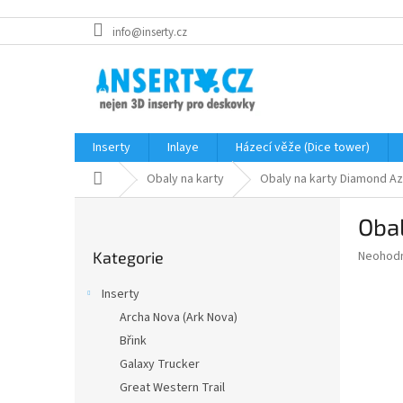
Přejít
info@inserty.cz
na
obsah
Inserty
Inlaye
Házecí věže (Dice tower)
Domů
Obaly na karty
Obaly na karty Diamond Az
P
Oba
o
Přeskočit
s
Průměr
Neohod
Kategorie
kategorie
t
hodnoce
r
produkt
Inserty
a
je
Archa Nova (Ark Nova)
0,0
n
z
Břink
n
5
í
Galaxy Trucker
hvězdič
p
Great Western Trail