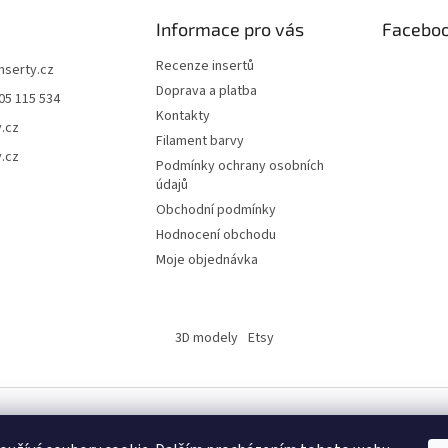
Informace pro vás
Facebo
Recenze insertů
inserty.cz
Doprava a platba
05 115 534
Kontakty
y.cz
Filament barvy
y.cz
Podmínky ochrany osobních
údajů
Obchodní podmínky
Hodnocení obchodu
Moje objednávka
3D modely
Etsy