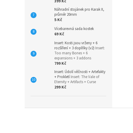
399 Kč
Náhradní stojánek pro Karak II,
průměr 20mm
5 Kč
Vícebarevná sada kostek
69 Kč
Insert: Kosti jsou vrženy + 6
rozšíření + 3 doplňky (v2)
Insert:
Too many Bones + 6
expansions + 3 addons
799 Kč
Insert: Údolí věčnosti + Artefakty
+ Prokletí
Insert: The Vale of
Eternity + Artifacts + Curse
299 Kč
Z
á
p
a