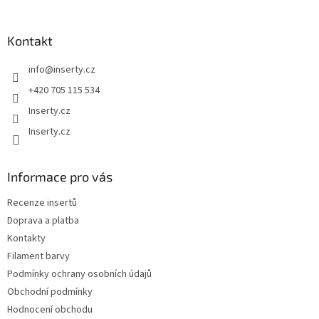
á
p
a
Kontakt
t
info
@
inserty.cz
í
+420 705 115 534
Inserty.cz
Inserty.cz
Informace pro vás
Recenze insertů
Doprava a platba
Kontakty
Filament barvy
Podmínky ochrany osobních údajů
Obchodní podmínky
Hodnocení obchodu