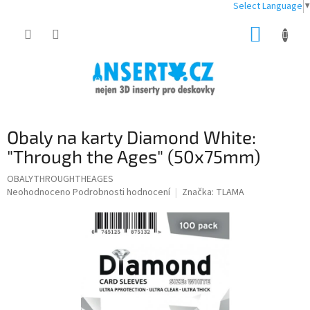
Select Language
▼
Přejít
NÁKUP
na
obsah
KOŠÍK
Obaly na karty Diamond White:
"Through the Ages" (50x75mm)
OBALYTHROUGHTHEAGES
Průměrné
Neohodnoceno
Podrobnosti hodnocení
Značka:
TLAMA
hodnocení
produktu
je
0,0
z
5
hvězdiček.