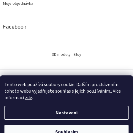
Moje objednávka
Facebook
3D modely
Etsy
Vytvořil Shoptet
Tento web používá soubory cookie. Dalším procházením
tohoto webu vyjadřujete souhlas s jejich používáním.. Více
informací
zde
.
Copyright 2026
INSERTY.CZ
. Všechna práva vyhrazena.
Nastavení
Souhlasím