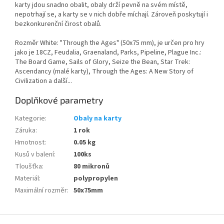
karty jdou snadno obalit, obaly drží pevně na svém místě,
nepotrhají se, a karty se v nich dobře míchají. Zároveň poskytují i
bezkonkurenční čirost obalů.
Rozměr White: "Through the Ages" (50x75 mm), je určen pro hry
jako je 18CZ, Feudalia, Graenaland, Parks, Pipeline, Plague Inc.:
The Board Game, Sails of Glory, Seize the Bean, Star Trek:
Ascendancy (malé karty), Through the Ages: A New Story of
Civilization a další...
Doplňkové parametry
Kategorie
:
Obaly na karty
Záruka
:
1 rok
Hmotnost
:
0.05 kg
Kusů v balení
:
100ks
Tloušťka
:
80 mikronů
Materiál
:
polypropylen
Maximální rozměr
:
50x75mm
Z