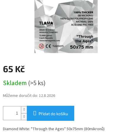
65 Kč
Měrná
Skladem
(>5 ks)
cena:
Můžeme doručit do:
12.8.2026
Přidat do košíku
Diamond White: "Through the Ages" 50x75mm (80mikronů)