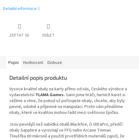
Detailní informace
ZEPTAT SE
SDÍLET
Popis
Hodnocení
Diskuze
Detailní popis produktu
Vysoce kvalitní obaly na karty přímo od nás, českého výrobce a
vydavatelství
TLAMA Games.
Sami jsme hráči, herních karet si
vážíme a víme, že pokud už pořizujete obaly, chcete, aby byly
pevné, odolné a příjemné na manipulaci. Proto vám přinášíme
obaly, které se
kvalitou mohou řadit mezi světovou špičku.
Jsou pevnější než nabídka obalů Blackfire, či UltraPro, předčí
obaly Sapphire a vyrovnají se FFG nebo Arcane Tinman.
Tloušťka 80 mikronů a použití prvotřídních materiálů zajistí, že