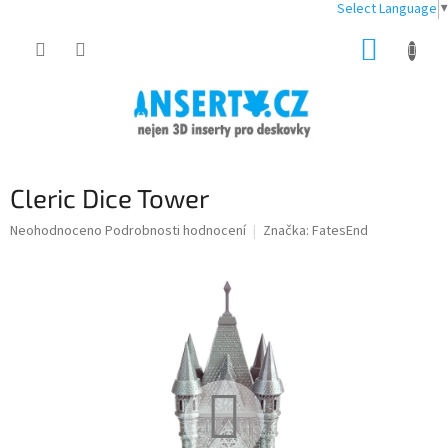
Select Language
▼
Přejít
NÁKUP
na
obsah
KOŠÍK
Cleric Dice Tower
Průměrné
Neohodnoceno
Podrobnosti hodnocení
Značka:
FatesEnd
hodnocení
produktu
je
0,0
z
5
hvězdiček.