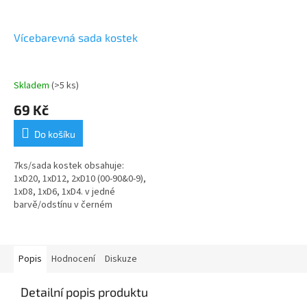
Vícebarevná sada kostek
Skladem
(>5 ks)
69 Kč
Do košíku
7ks/sada kostek obsahuje:
1xD20, 1xD12, 2xD10 (00-90&0-9),
1xD8, 1xD6, 1xD4. v jedné
barvě/odstínu v černém
stahovacím textilním pytlíku
Popis
Hodnocení
Diskuze
Detailní popis produktu