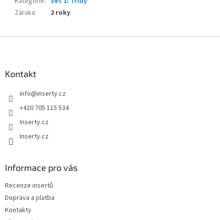
Kategorie
:
Set 1: Třídy
Záruka
:
2 roky
Z
á
p
a
Kontakt
t
info
@
inserty.cz
í
+420 705 115 534
Inserty.cz
Inserty.cz
Informace pro vás
Recenze insertů
Doprava a platba
Kontakty