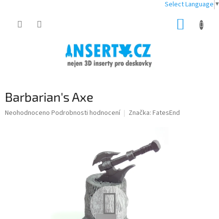
Select Language
▼
Přejít
NÁKUP
na
obsah
KOŠÍK
Barbarian's Axe
Průměrné
Neohodnoceno
Podrobnosti hodnocení
Značka:
FatesEnd
hodnocení
produktu
je
0,0
z
5
hvězdiček.