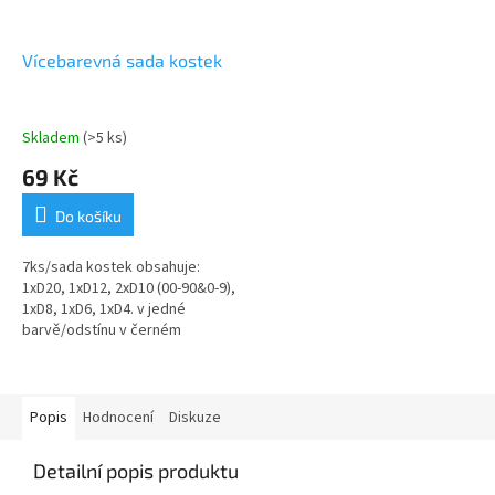
Vícebarevná sada kostek
Skladem
(>5 ks)
69 Kč
Do košíku
7ks/sada kostek obsahuje:
1xD20, 1xD12, 2xD10 (00-90&0-9),
1xD8, 1xD6, 1xD4. v jedné
barvě/odstínu v černém
stahovacím textilním pytlíku
Popis
Hodnocení
Diskuze
Detailní popis produktu