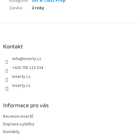
Kategorie
:
Set 6: Class Prop
Záruka
:
2 roky
Z
á
p
a
Kontakt
t
info
@
inserty.cz
í
+420 705 115 534
Inserty.cz
Inserty.cz
Informace pro vás
Recenze insertů
Doprava a platba
Kontakty