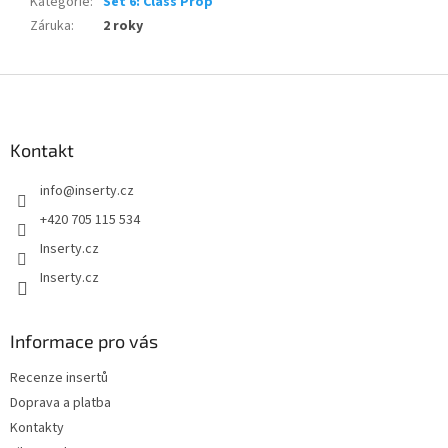
Kategorie
:
Set 6: Class Prop
Záruka
:
2 roky
Z
á
p
a
Kontakt
t
info
@
inserty.cz
í
+420 705 115 534
Inserty.cz
Inserty.cz
Informace pro vás
Recenze insertů
Doprava a platba
Kontakty