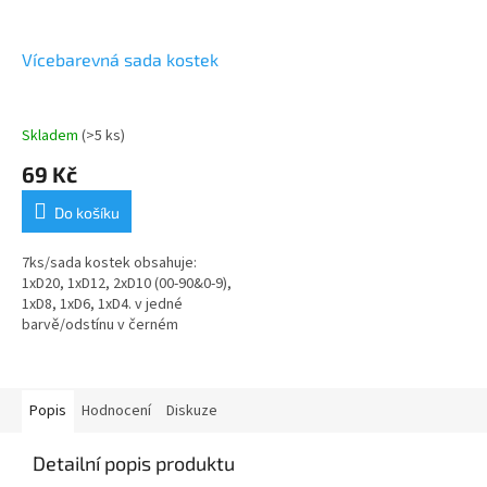
Vícebarevná sada kostek
Skladem
(>5 ks)
69 Kč
Do košíku
7ks/sada kostek obsahuje:
1xD20, 1xD12, 2xD10 (00-90&0-9),
1xD8, 1xD6, 1xD4. v jedné
barvě/odstínu v černém
stahovacím textilním pytlíku
Popis
Hodnocení
Diskuze
Detailní popis produktu