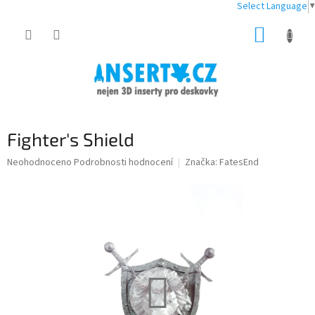
Select Language
▼
Přejít
NÁKUP
na
obsah
KOŠÍK
Fighter's Shield
Průměrné
Neohodnoceno
Podrobnosti hodnocení
Značka:
FatesEnd
hodnocení
produktu
je
0,0
z
5
hvězdiček.