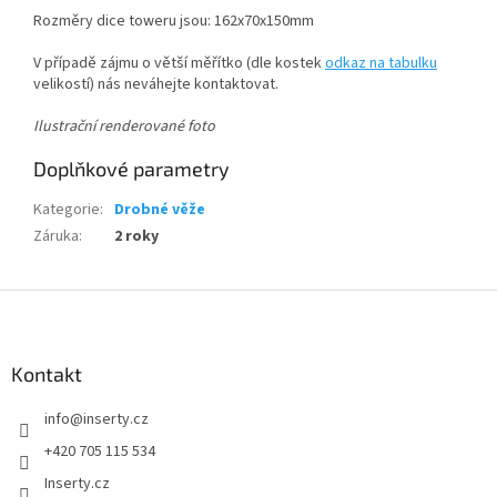
Rozměry dice toweru jsou: 162x70x150mm
V případě zájmu o větší měřítko (dle kostek
odkaz na tabulku
velikostí) nás neváhejte kontaktovat.
Ilustrační renderované foto
Doplňkové parametry
Kategorie
:
Drobné věže
Záruka
:
2 roky
Z
á
p
a
Kontakt
t
info
@
inserty.cz
í
+420 705 115 534
Inserty.cz