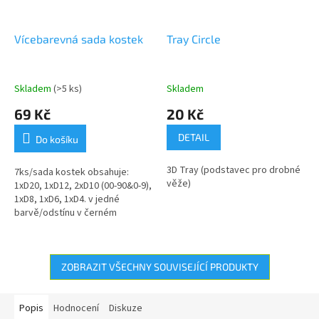
Vícebarevná sada kostek
Tray Circle
Skladem
(>5 ks)
Skladem
69 Kč
20 Kč
DETAIL
Do košíku
3D Tray (podstavec pro drobné
7ks/sada kostek obsahuje:
věže)
1xD20, 1xD12, 2xD10 (00-90&0-9),
1xD8, 1xD6, 1xD4. v jedné
barvě/odstínu v černém
stahovacím textilním pytlíku
ZOBRAZIT VŠECHNY SOUVISEJÍCÍ PRODUKTY
Popis
Hodnocení
Diskuze