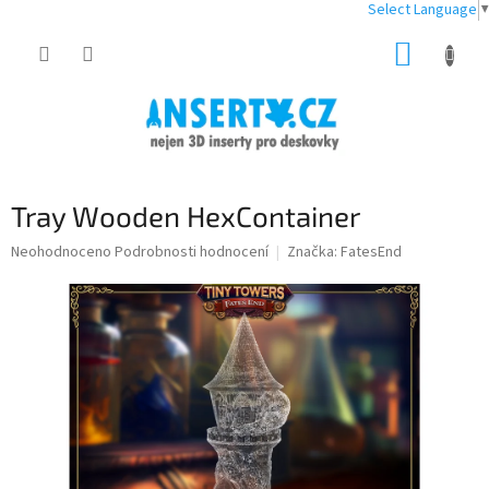
Select Language
▼
Přejít
NÁKUP
na
obsah
KOŠÍK
Tray Wooden HexContainer
Průměrné
Neohodnoceno
Podrobnosti hodnocení
Značka:
FatesEnd
hodnocení
produktu
je
0,0
z
5
hvězdiček.