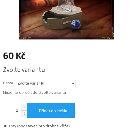
60 Kč
Měrná
Zvolte variantu
cena:
Barva
Můžeme doručit do:
Zvolte variantu
Přidat do košíku
3D Tray (podstavec pro drobné věže)