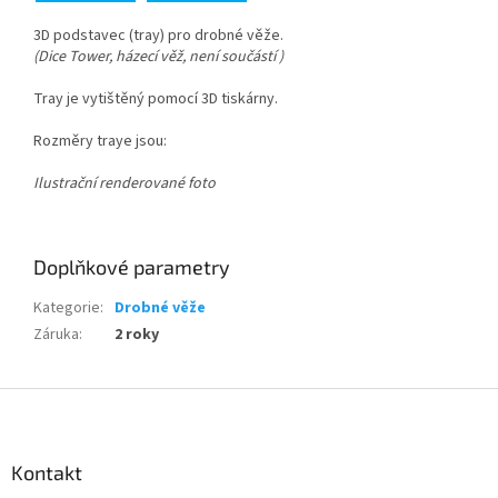
3D podstavec (tray) pro drobné věže.
(Dice Tower, házecí věž, není součástí )
Tray je vytištěný pomocí 3D tiskárny.
Rozměry traye jsou:
Ilustrační renderované foto
Doplňkové parametry
Kategorie
:
Drobné věže
Záruka
:
2 roky
Z
á
p
a
Kontakt
t