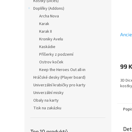
Kostky (Dices)
Doplňky (Addons)
Archa Nova
Karak
Karak II
Ancie
Kroniky Avelu
Kaskádie
Příšerky z podzemí
Ostrov koček
99 
Keep the Heroes Out all-in
Hráčské desky (Player board)
3D Dic
Univerzální krabičky pro karty
kostky
Univerzální misky
Obaly na karty
Tisk na zakázku
Popi
Det
Top 10 produktů