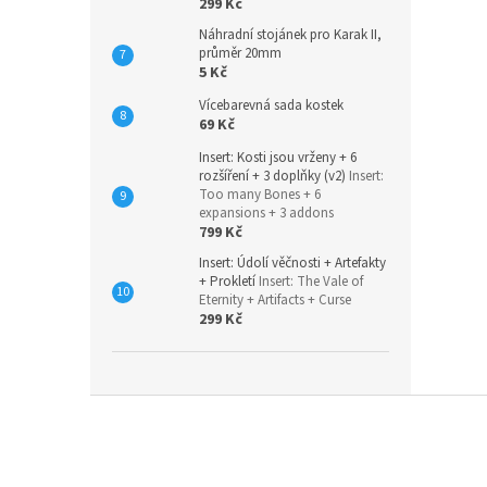
299 Kč
Náhradní stojánek pro Karak II,
průměr 20mm
5 Kč
Vícebarevná sada kostek
69 Kč
Insert: Kosti jsou vrženy + 6
rozšíření + 3 doplňky (v2)
Insert:
Too many Bones + 6
expansions + 3 addons
799 Kč
Insert: Údolí věčnosti + Artefakty
+ Prokletí
Insert: The Vale of
Eternity + Artifacts + Curse
299 Kč
Z
á
p
a