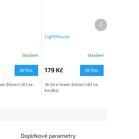
Další
produkt
Lighthouse
Skladem
Skladem
179 Kč
DETAIL
DETAIL
wer (házecí věž na
3D Dice tower (házecí věž na
kostky)
Doplňkové parametry