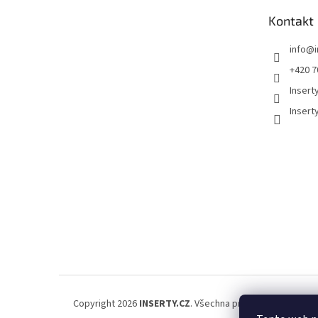
t
Kontakt
í
info
@
+420 7
Insert
Insert
Copyright 2026
INSERTY.CZ
. Všechna práva vyhrazena.