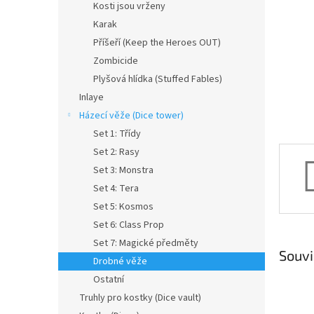
a
Kosti jsou vrženy
n
Karak
e
Příšeří (Keep the Heroes OUT)
l
Zombicide
Plyšová hlídka (Stuffed Fables)
Inlaye
Házecí věže (Dice tower)
Set 1: Třídy
Set 2: Rasy
Set 3: Monstra
Set 4: Tera
Set 5: Kosmos
Set 6: Class Prop
Set 7: Magické předměty
Souvi
Drobné věže
Ostatní
Truhly pro kostky (Dice vault)