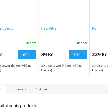
nt Well
Fae Villa
Koi
Skladem
Skladem
Kč
89 Kč
229 Kč
DETAIL
DETAIL
e tower (házecí věž na
3D Dice tower (házecí věž na
3D Dice to
)
kostky)
kostky)
s
Hodnocení
Diskuze
ailní popis produktu