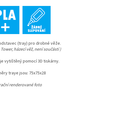
odstavec (tray) pro drobné věže.
 Tower, házecí věž, není součástí )
je vytištěný pomocí 3D tiskárny.
ěry traye jsou: 75x75x28
trační renderované foto