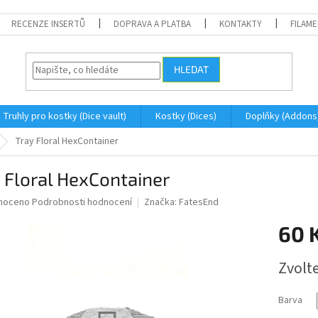
RECENZE INSERTŮ
DOPRAVA A PLATBA
KONTAKTY
FILAM
HLEDAT
Truhly pro kostky (Dice vault)
Kostky (Dices)
Doplňky (Addons
Tray Floral HexContainer
 Floral HexContainer
né
noceno
Podrobnosti hodnocení
Značka:
FatesEnd
ní
60 
u
Měrná
Zvolt
cena:
ek.
Barva