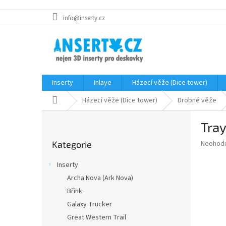
Přejít
info@inserty.cz
na
obsah
Inserty
Inlaye
Házecí věže (Dice tower)
Domů
Házecí věže (Dice tower)
Drobné věže
P
Tray
o
Přeskočit
s
Průměr
Neohod
Kategorie
kategorie
t
hodnoce
r
produkt
Inserty
a
je
Archa Nova (Ark Nova)
0,0
n
z
Břink
n
5
í
Galaxy Trucker
hvězdič
p
Great Western Trail