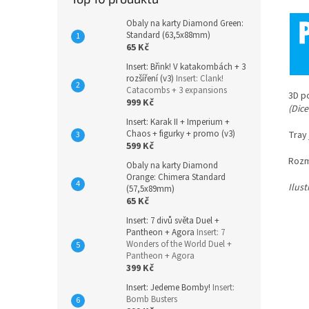
Obaly na karty Diamond Green:
Standard (63,5x88mm)
65 Kč
Insert: Břink! V katakombách + 3
rozšíření (v3)
Insert: Clank!
Catacombs + 3 expansions
3D p
999 Kč
(Dice
Insert: Karak II + Imperium +
Chaos + figurky + promo (v3)
Tray 
599 Kč
Rozm
Obaly na karty Diamond
Orange: Chimera Standard
Ilus
(57,5x89mm)
65 Kč
Insert: 7 divů světa Duel +
Pantheon + Agora
Insert: 7
Wonders of the World Duel +
Pantheon + Agora
399 Kč
Insert: Jedeme Bomby!
Insert:
Bomb Busters