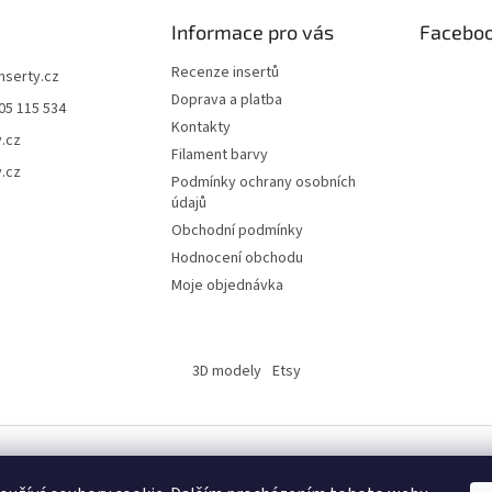
Informace pro vás
Facebo
Recenze insertů
inserty.cz
Doprava a platba
05 115 534
Kontakty
y.cz
Filament barvy
y.cz
Podmínky ochrany osobních
údajů
Obchodní podmínky
Hodnocení obchodu
Moje objednávka
3D modely
Etsy