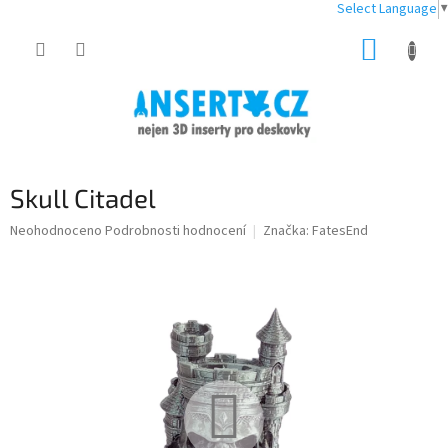
Select Language
▼
Přejít
NÁKUP
na
obsah
KOŠÍK
Skull Citadel
Průměrné
Neohodnoceno
Podrobnosti hodnocení
Značka:
FatesEnd
hodnocení
produktu
je
0,0
z
5
hvězdiček.