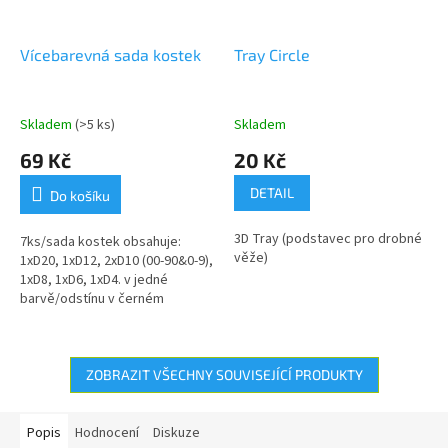
Vícebarevná sada kostek
Tray Circle
Skladem
(>5 ks)
Skladem
69 Kč
20 Kč
DETAIL
Do košíku
3D Tray (podstavec pro drobné
7ks/sada kostek obsahuje:
věže)
1xD20, 1xD12, 2xD10 (00-90&0-9),
1xD8, 1xD6, 1xD4. v jedné
barvě/odstínu v černém
stahovacím textilním pytlíku
ZOBRAZIT VŠECHNY SOUVISEJÍCÍ PRODUKTY
Popis
Hodnocení
Diskuze