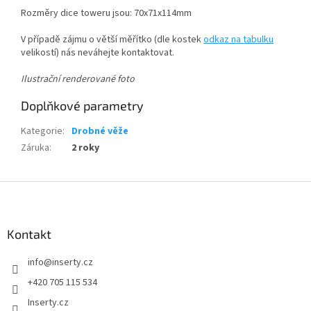
Rozměry dice toweru jsou: 70x71x114mm
V případě zájmu o větší měřítko (dle kostek
odkaz na tabulku
velikostí) nás neváhejte kontaktovat.
Ilustrační renderované foto
Doplňkové parametry
Kategorie
:
Drobné věže
Záruka
:
2 roky
Z
á
p
a
Kontakt
t
info
@
inserty.cz
í
+420 705 115 534
Inserty.cz