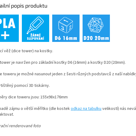
ailní popis produktu
cí věž (dice tower) na kostky.
 tower je navržen pro základní kostky D6 (16mm) a kostky D20 (20mm).
ce toweru je možné nasunout jeden z šesti různých podstavců z naší nabídk
ytištěný pomocí 3D tiskárny.
ěry dice toweru jsou: 155x98x176mm
ípadě zájmu o větší měřítko (dle kostek
odkaz na tabulku
velikostí) nás nev
aktovat.
trační renderované foto