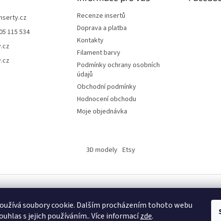
Recenze insertů
inserty.cz
Doprava a platba
05 115 534
Kontakty
y.cz
Filament barvy
y.cz
Podmínky ochrany osobních
údajů
Obchodní podmínky
Hodnocení obchodu
Moje objednávka
3D modely
Etsy
oužívá soubory cookie. Dalším procházením tohoto webu
ouhlas s jejich používáním.. Více informací
zde
.