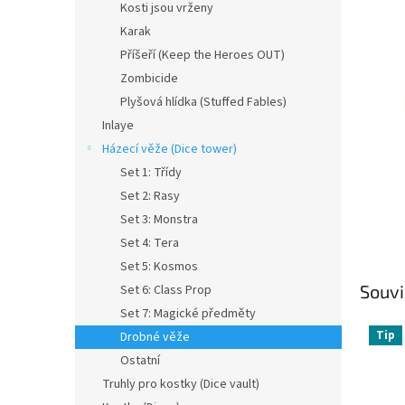
a
Kosti jsou vrženy
n
Karak
e
Příšeří (Keep the Heroes OUT)
l
Zombicide
Plyšová hlídka (Stuffed Fables)
Inlaye
Házecí věže (Dice tower)
Set 1: Třídy
Set 2: Rasy
Set 3: Monstra
Set 4: Tera
Set 5: Kosmos
Souvi
Set 6: Class Prop
Set 7: Magické předměty
Tip
Drobné věže
Ostatní
Truhly pro kostky (Dice vault)