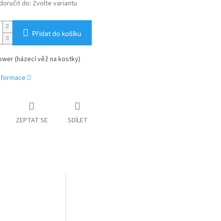
oručit do:
Zvolte variantu
Přidat do košíku
ower (házecí věž na kostky)
informace
ZEPTAT SE
SDÍLET