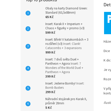
Det
Obaly na karty Diamond Green:
Standard (63,5x88mm)
65 Kč
Insert: Karak II + Imperium +
Chaos + figurky + promo (v3)
599 Kč
Insert: Břink! V katakombách + 3
Háze
rozšíření (v3)
Insert: Clank!
Catacombs + 3 expansions
Dice
999 Kč
Insert: 7 divů světa Duel +
K di
Pantheon + Agora
Insert: 7
Wonders of the World Duel +
Je v
Pantheon + Agora
399 Kč
Rozm
Insert: Jedeme Bomby!
Insert:
Bomb Busters
V př
299 Kč
kont
Náhradní stojánek pro Karak II,
Ilus
průměr 20mm
5 Kč