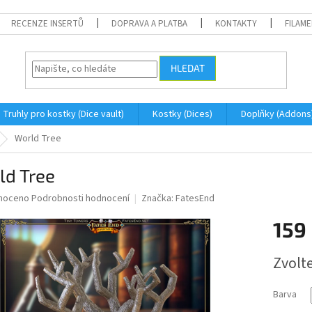
RECENZE INSERTŮ
DOPRAVA A PLATBA
KONTAKTY
FILAM
HLEDAT
Truhly pro kostky (Dice vault)
Kostky (Dices)
Doplňky (Addons
World Tree
ld Tree
né
noceno
Podrobnosti hodnocení
Značka:
FatesEnd
ní
159
u
Měrná
Zvolt
cena:
ek.
Barva