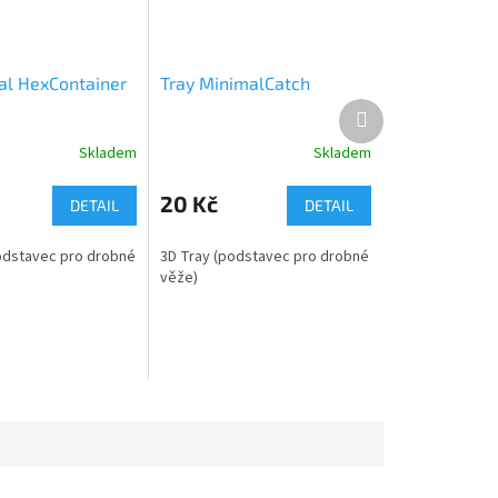
ral HexContainer
Tray MinimalCatch
Další
produkt
Skladem
Skladem
20 Kč
DETAIL
DETAIL
odstavec pro drobné
3D Tray (podstavec pro drobné
věže)