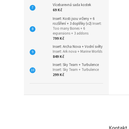
Vícebarevná sada kostek
69 Kč
Insert: Kosti jsou vrženy + 6
rozšíření + 3 doplňky (v2)
Insert:
Too many Bones + 6
expansions + 3 addons
799 Kč
Insert: Archa Nova + Vodní světy
Insert: Ark nova + Marine Worlds
849 Kč
Insert: Sky Team + Turbulence
Insert: Sky Team + Turbulence
299 Kč
Z
á
p
a
t
Kontakt