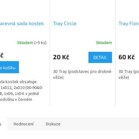
arevná sada kostek
Tray Circle
Tray Flo
Skladem
(>5 ks)
Skladem
Kč
20 Kč
60 Kč
DETAIL
o košíku
3D Tray (podstavec pro drobné
3D Tray (p
věže)
věže)
da kostek obsahuje:
 1xD12, 2xD10 (00-90&0-
D8, 1xD6, 1xD4. v jedné
odstínu v černém
acím textilním pytlíku
s
Hodnocení
Diskuze