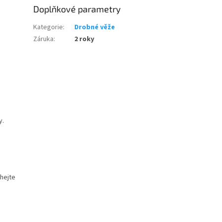
Doplňkové parametry
Kategorie
:
Drobné věže
Záruka
:
2 roky
y.
áhejte