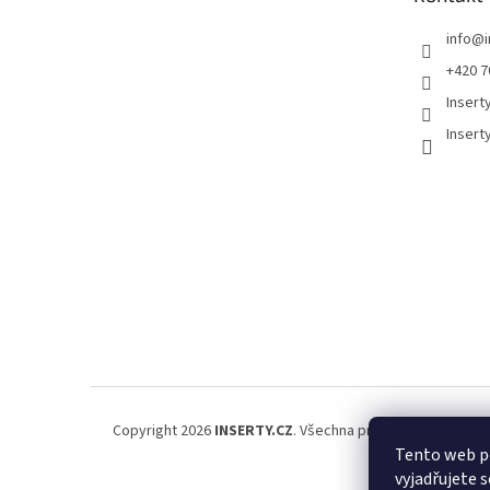
í
info
@
+420 7
Insert
Insert
Copyright 2026
INSERTY.CZ
. Všechna práva vyhrazena.
Tento web p
vyjadřujete s