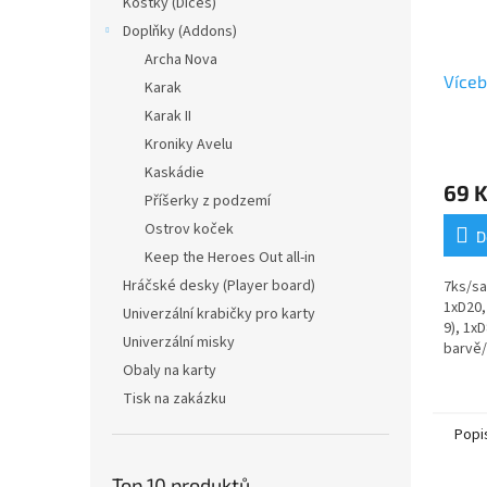
Kostky (Dices)
Doplňky (Addons)
Archa Nova
Víceb
Karak
Karak II
Kroniky Avelu
Kaskádie
69 
Příšerky z podzemí
Ostrov koček
D
Keep the Heroes Out all-in
Hráčské desky (Player board)
7ks/sa
1xD20,
Univerzální krabičky pro karty
9), 1x
Univerzální misky
barvě/
stahov
Obaly na karty
Tisk na zakázku
Popi
Top 10 produktů