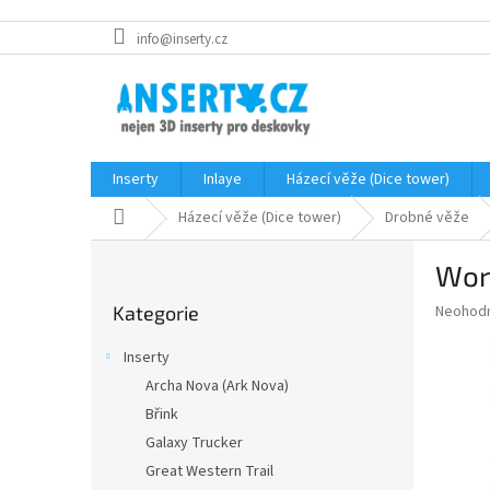
Přejít
info@inserty.cz
na
obsah
Inserty
Inlaye
Házecí věže (Dice tower)
Domů
Házecí věže (Dice tower)
Drobné věže
P
Wor
o
Přeskočit
s
Průměr
Neohod
Kategorie
kategorie
t
hodnoce
r
produkt
Inserty
a
je
Archa Nova (Ark Nova)
0,0
n
z
Břink
n
5
í
Galaxy Trucker
hvězdič
p
Great Western Trail