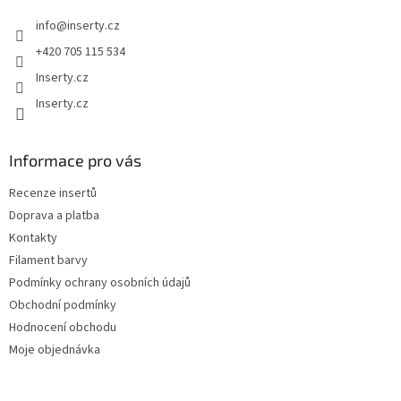
t
í
info
@
inserty.cz
í
p
r
+420 705 115 534
v
Inserty.cz
k
y
Inserty.cz
v
ý
p
Informace pro vás
i
s
Recenze insertů
u
Doprava a platba
Kontakty
Filament barvy
Podmínky ochrany osobních údajů
Obchodní podmínky
Hodnocení obchodu
Moje objednávka