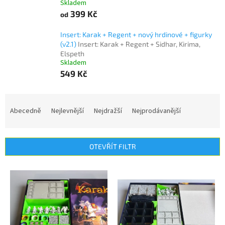
Skladem
399 Kč
od
Insert: Karak + Regent + nový hrdinové + figurky
(v2.1)
Insert: Karak + Regent + Sidhar, Kirima,
Elspeth
Skladem
549 Kč
Ř
a
Abecedně
Nejlevnější
Nejdražší
Nejprodávanější
z
e
n
OTEVŘÍT FILTR
í
p
V
r
ý
o
p
d
i
u
s
k