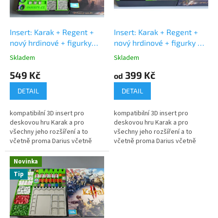
p
t
r
ů
o
d
Insert: Karak + Regent +
Insert: Karak + Regent +
u
nový hrdinové + figurky
nový hrdinové + figurky +
k
(v2.1)
Insert: Karak +
delux set (v3.1)
Insert:
Skladem
Skladem
Průměrné
Průměrné
t
Regent + Sidhar, Kirima,
Karak + Regent + Sidhar,
hodnocení
hodnocení
549 Kč
399 Kč
ů
Elspeth
Kirima, Elspeth
od
produktu
produktu
je
je
DETAIL
DETAIL
4,9
5,0
z
z
kompatibilní 3D insert pro
kompatibilní 3D insert pro
5
5
deskovou hru Karak a pro
deskovou hru Karak a pro
hvězdiček.
hvězdiček.
všechny jeho rozšíření a to
všechny jeho rozšíření a to
včetně proma Darius včetně
včetně proma Darius včetně
figurky. Kompatibilní jen s 1.
figurky. Kompatibilní jen s 2.
edicí hry (obdelníková krabice).
edicí hry (čtvercová krabice).
Novinka
Tip