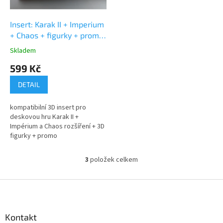
Insert: Karak II + Imperium
+ Chaos + figurky + promo
(v3)
Skladem
Průměrné
hodnocení
599 Kč
produktu
je
DETAIL
5,0
z
kompatibilní 3D insert pro
5
deskovou hru Karak II +
hvězdiček.
Impérium a Chaos rozšíření + 3D
figurky + promo
3
položek celkem
O
v
l
Z
á
á
d
p
a
a
Kontakt
c