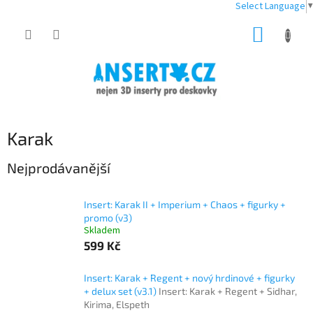
Select Language
▼
Přejít
NÁKUP
na
obsah
KOŠÍK
Karak
Nejprodávanější
Insert: Karak II + Imperium + Chaos + figurky +
promo (v3)
Skladem
599 Kč
Insert: Karak + Regent + nový hrdinové + figurky
+ delux set (v3.1)
Insert: Karak + Regent + Sidhar,
Kirima, Elspeth