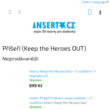
Select Language
▼
Přejít
NÁKUP
na
obsah
KOŠÍK
Příšeří (Keep the Heroes OUT)
Nejprodávanější
Insert: Keep the Heroes Out + 5 rozšíření + 1
doplněk (v2)
Skladem
899 Kč
Insert: Příšeří hrdinům vstup zakázán + 3
rozšíření
Insert: Keep the Heroes Out!
Skladem