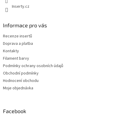
y
Inserty.cz
v
ý
p
Informace pro vás
i
s
Recenze insertů
u
Doprava a platba
Kontakty
Filament barvy
Podmínky ochrany osobních údajů
Obchodní podmínky
Hodnocení obchodu
Moje objednávka
Facebook