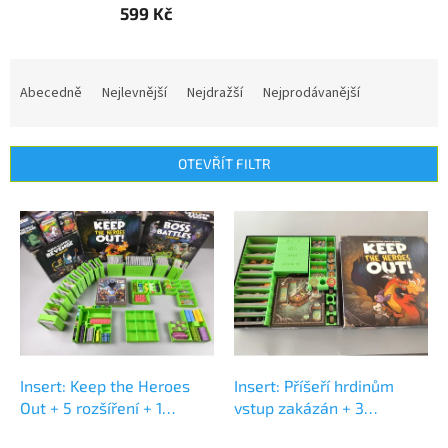
599 Kč
Ř
a
Abecedně
Nejlevnější
Nejdražší
Nejprodávanější
z
e
n
OTEVŘÍT FILTR
í
p
V
r
ý
o
p
d
i
u
s
k
p
t
r
ů
o
d
Insert: Keep the Heroes
Insert: Příšeří hrdinům
u
Out + 5 rozšíření + 1
vstup zakázán + 3
k
doplněk (v2)
rozšíření
Insert: Keep the