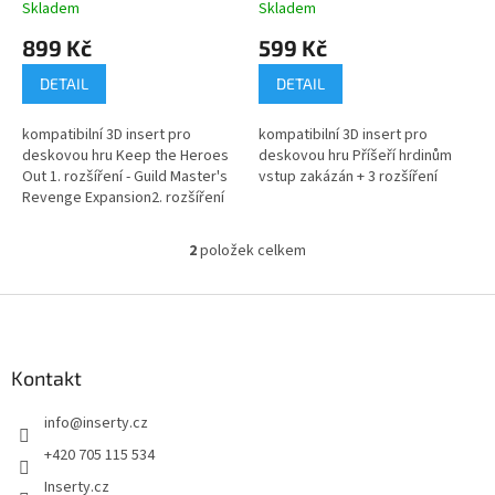
t
Heroes Out!
Skladem
Skladem
ů
899 Kč
599 Kč
DETAIL
DETAIL
kompatibilní 3D insert pro
kompatibilní 3D insert pro
deskovou hru Keep the Heroes
deskovou hru Příšeří hrdinům
Out 1. rozšíření - Guild Master's
vstup zakázán + 3 rozšíření
Revenge Expansion2. rozšíření
- The Great Dreamer Expansion
3. rozšíření -...
2
položek celkem
O
v
l
Z
á
á
d
p
a
a
Kontakt
c
t
í
info
@
inserty.cz
í
p
r
+420 705 115 534
v
Inserty.cz
k