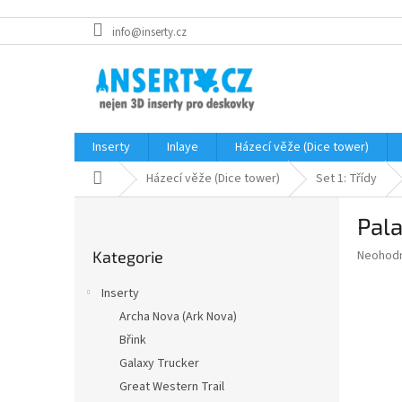
Přejít
info@inserty.cz
na
obsah
Inserty
Inlaye
Házecí věže (Dice tower)
Domů
Házecí věže (Dice tower)
Set 1: Třídy
P
Pala
o
Přeskočit
s
Průměr
Neohod
Kategorie
kategorie
t
hodnoce
r
produkt
Inserty
a
je
Archa Nova (Ark Nova)
0,0
n
z
Břink
n
5
í
Galaxy Trucker
hvězdič
p
Great Western Trail