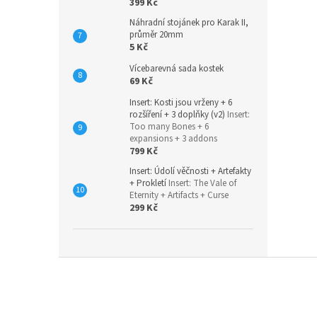
399 Kč
Náhradní stojánek pro Karak II,
průměr 20mm
5 Kč
Vícebarevná sada kostek
69 Kč
Insert: Kosti jsou vrženy + 6
rozšíření + 3 doplňky (v2)
Insert:
Too many Bones + 6
expansions + 3 addons
799 Kč
Insert: Údolí věčnosti + Artefakty
+ Prokletí
Insert: The Vale of
Eternity + Artifacts + Curse
299 Kč
Z
á
p
a