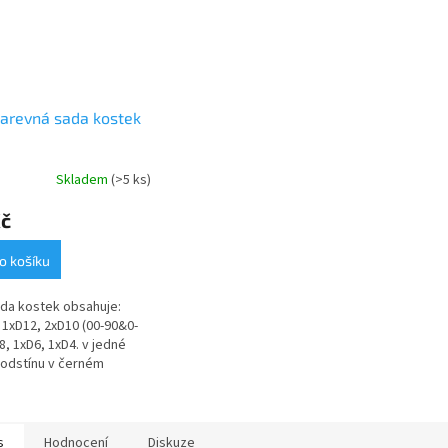
arevná sada kostek
Skladem
(>5 ks)
Kč
o košíku
da kostek obsahuje:
 1xD12, 2xD10 (00-90&0-
D8, 1xD6, 1xD4. v jedné
odstínu v černém
acím textilním pytlíku
s
Hodnocení
Diskuze