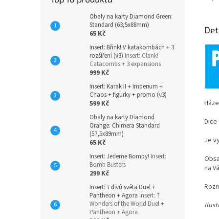
Obaly na karty Diamond Green:
Standard (63,5x88mm)
Det
65 Kč
Insert: Břink! V katakombách + 3
rozšíření (v3)
Insert: Clank!
Catacombs + 3 expansions
999 Kč
Insert: Karak II + Imperium +
Chaos + figurky + promo (v3)
Háze
599 Kč
Obaly na karty Diamond
Dice
Orange: Chimera Standard
(57,5x89mm)
Je v
65 Kč
Insert: Jedeme Bomby!
Insert:
Obsa
Bomb Busters
na Vá
299 Kč
Rozm
Insert: 7 divů světa Duel +
Pantheon + Agora
Insert: 7
Wonders of the World Duel +
Ilus
Pantheon + Agora