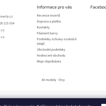
Informace pro vás
Facebo
Recenze insertů
inserty.cz
Doprava a platba
05 115 534
Kontakty
y.cz
Filament barvy
y.cz
Podmínky ochrany osobních
údajů
Obchodní podmínky
Hodnocení obchodu
Moje objednávka
3D modely
Etsy