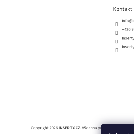
t
Kontakt
í
info
@
+420 7
Insert
Insert
Copyright 2026
INSERTY.CZ
. Všechna práva vyhrazena.