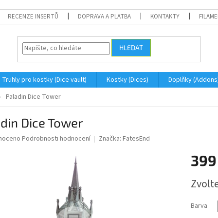
RECENZE INSERTŮ
DOPRAVA A PLATBA
KONTAKTY
FILAM
HLEDAT
Truhly pro kostky (Dice vault)
Kostky (Dices)
Doplňky (Addons
Paladin Dice Tower
din Dice Tower
né
noceno
Podrobnosti hodnocení
Značka:
FatesEnd
ní
399
u
Měrná
Zvolt
cena:
ek.
Barva