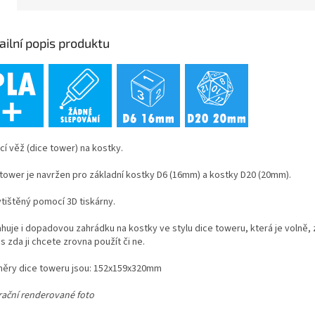
ailní popis produktu
cí věž (dice tower) na kostky.
 tower je navržen pro základní kostky D6 (16mm) a kostky D20 (20mm).
ytištěný pomocí 3D tiskárny.
huje i dopadovou zahrádku na kostky ve stylu dice toweru, která je volně, 
s zda ji chcete zrovna použít či ne.
ěry dice toweru jsou: 152x159x320mm
trační renderované foto