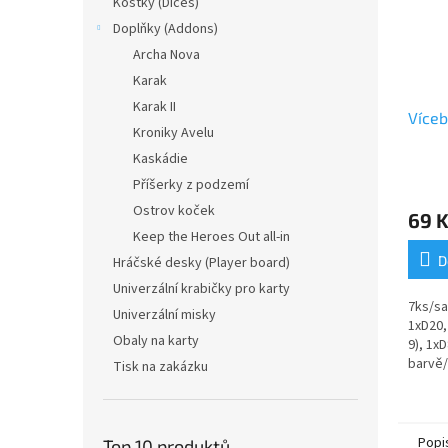
Kostky (Dices)
Doplňky (Addons)
Archa Nova
Karak
Karak II
Víceb
Kroniky Avelu
Kaskádie
Příšerky z podzemí
Ostrov koček
69 
Keep the Heroes Out all-in
D
Hráčské desky (Player board)
Univerzální krabičky pro karty
7ks/sa
Univerzální misky
1xD20,
Obaly na karty
9), 1x
barvě/
Tisk na zakázku
stahov
Popi
Top 10 produktů