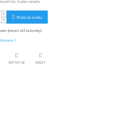
oručit do:
Zvolte variantu
Přidat do košíku
ower (házecí věž na kostky)
informace
ZEPTAT SE
SDÍLET