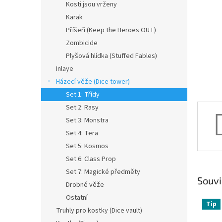
a
Kosti jsou vrženy
n
Karak
e
Příšeří (Keep the Heroes OUT)
l
Zombicide
Plyšová hlídka (Stuffed Fables)
Inlaye
Házecí věže (Dice tower)
Set 1: Třídy
Set 2: Rasy
Set 3: Monstra
Set 4: Tera
Set 5: Kosmos
Set 6: Class Prop
Set 7: Magické předměty
Souvi
Drobné věže
Ostatní
Tip
Truhly pro kostky (Dice vault)